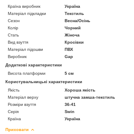
Країна виробник
Україна
Матеріал підкладки
Текстиль
Сезон
Весна/Осінь
Колір
Чорний
Стать
Жіноча
Вид взуття
Кросівки
Матеріал підошви
ПВХ
Виробник
Gap
Додаткові характеристики
Висота платформи
5 см
Користувальницькі характеристики
Якість
Хороша якість
Матеріал верху
штучна замша-текстиль
Розміри взуття
36-41
Серія
Swin
Країна
Україна
Приховати