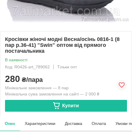
Кросівки жіночі модні Весна/осінь 0816-1 (8
пар р.36-41) "Swin" оптом від прямого
постачальника
В наявності
Код: R0426-art_789062
Тільки опт
280
₴/пара
Мінімальне замовлення — 8 пар
Мінімальна сума замовлення на сайті — 2 000 ₴
Купити
Опис
Характеристики
Доставка
Оплата
Умови п