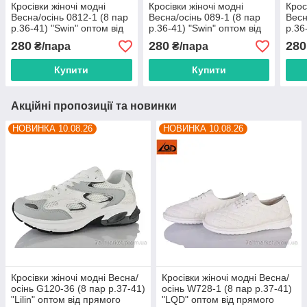
Кросівки жіночі модні
Кросівки жіночі модні
Крос
Весна/осінь 0812-1 (8 пар
Весна/осінь 089-1 (8 пар
Весн
р.36-41) "Swin" оптом від
р.36-41) "Swin" оптом від
р.36
прямого постачальника
прямого постачальника
прям
280
280
280
₴/пара
₴/пара
Купити
Купити
Акційні пропозиції та новинки
НОВИНКА 10.08.26
НОВИНКА 10.08.26
Кросівки жіночі модні Весна/
Кросівки жіночі модні Весна/
осінь G120-36 (8 пар р.37-41)
осінь W728-1 (8 пар р.37-41)
"Lilin" оптом від прямого
"LQD" оптом від прямого