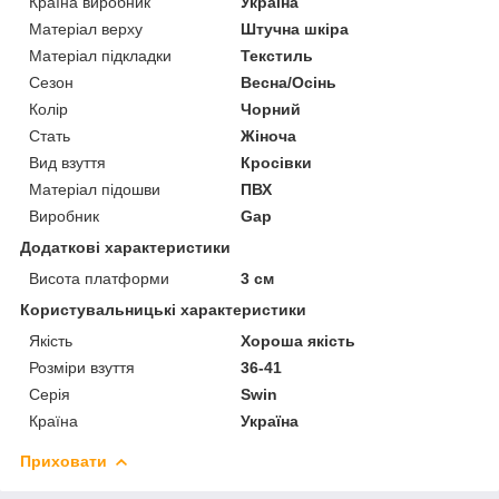
Країна виробник
Україна
Матеріал верху
Штучна шкіра
Матеріал підкладки
Текстиль
Сезон
Весна/Осінь
Колір
Чорний
Стать
Жіноча
Вид взуття
Кросівки
Матеріал підошви
ПВХ
Виробник
Gap
Додаткові характеристики
Висота платформи
3 см
Користувальницькі характеристики
Якість
Хороша якість
Розміри взуття
36-41
Серія
Swin
Країна
Україна
Приховати