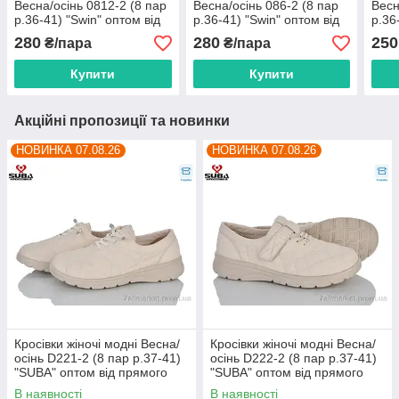
Весна/осінь 0812-2 (8 пар
Весна/осінь 086-2 (8 пар
Весн
р.36-41) "Swin" оптом від
р.36-41) "Swin" оптом від
р.36
прямого постачальника
прямого постачальника
прям
280
280
250
₴/пара
₴/пара
Купити
Купити
Акційні пропозиції та новинки
НОВИНКА 07.08.26
НОВИНКА 07.08.26
Кросівки жіночі модні Весна/
Кросівки жіночі модні Весна/
осінь D221-2 (8 пар р.37-41)
осінь D222-2 (8 пар р.37-41)
"SUBA" оптом від прямого
"SUBA" оптом від прямого
постачальника
постачальника
В наявності
В наявності