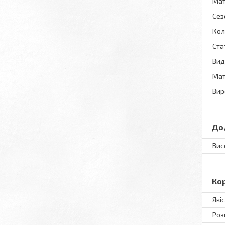
Мат
Сез
Кол
Ста
Вид
Мат
Вир
До
Вис
Ко
Які
Роз