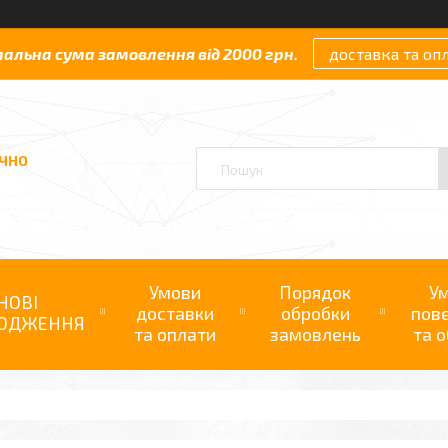
мальна сума замовлення від 2000 грн.
доставка та оп
АЧНО
Умови
Порядок
У
НОВІ
доставки
обробки
пов
ОДЖЕННЯ
та оплати
замовлень
та о