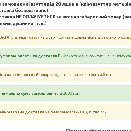
 замовленні взуття від 20 ящиків (крім взуття з матеріал
ставка безкоштовно!
тавка НЕ ​​ОПЛАЧУЄТЬСЯ за великогабаритний товар (вал
изна, рушники і т.д.)
ВАГА!
Відтінки товару на фото можуть відрізнятись від реального кол
 умовою оплати та доставки
Ви можете ознайомитись на нашому са
іни на сайті оптові!
Товар продається тільки оптом від 8 шт.
інімальна сума замовлення
від 2000 грн.
езкоштовна доставка
на суму замовлення від 15 тис. грн.
Отримуйте новинки