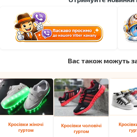
Вас також можуть з
Кросівки жіночі
Кросівк
Кросівки чоловічі
гуртом
гур
гуртом