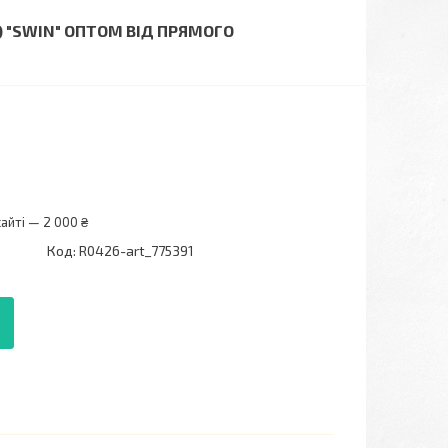
1) "SWIN" ОПТОМ ВІД ПРЯМОГО
айті — 2 000 ₴
Код:
R0426-art_775391