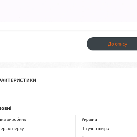
До опису
РАКТЕРИСТИКИ
новні
їна виробник
Україна
еріал верху
Штучна шкіра