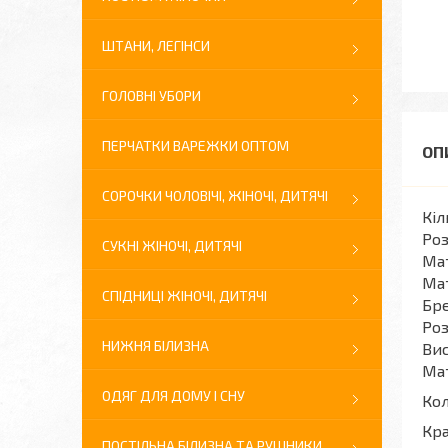
ШТАНИ, ЛЕГІНСИ
ГОЛОВНІ УБОРИ
ПЕРЧАТКИ ВАРЕЖКИ ОПТОМ
СОРОЧКИ ЧОЛОВІЧІ, ЖІНОЧІ, ДИТЯЧІ
Кіл
Роз
СУКНІ ЖІНОЧІ, ДИТЯЧІ
Мат
Мат
СПІДНИЦІ ЖІНОЧІ, ДИТЯЧІ
Бре
Роз
НИЖНЯ БІЛИЗНА
Вис
Мат
ОДЯГ ДЛЯ ДОМУ І СНУ
Кол
Кра
ПОСТІЛЬНА БІЛИЗНА ТА РУШНИКИ