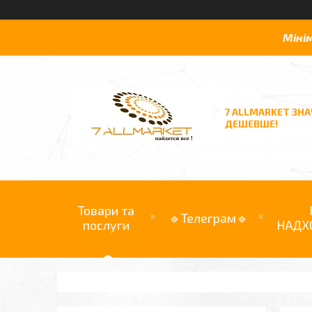
Міні
7 ALLMARKET ЗН
ДЕШЕВШЕ!
Товари та
🔹Телеграм🔹
послуги
НАДХ