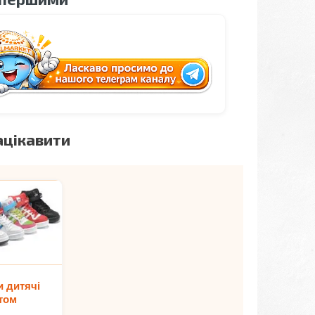
ацікавити
и дитячі
том