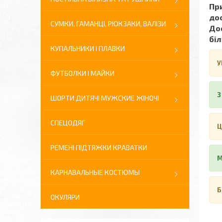
При
до
СУМКИ, ГАМАНЦІ, РЮКЗАКИ, ВАЛІЗИ
Дос
біл
КУПАЛЬНИКИ І ПЛАВКИ
У
ФУТБОЛКИ І МАЙКИ
З
ШОРТИ ДИТЯЧІ МУЖСКИЕ ЖІНОЧІ
СПЕЦОДЯГ
Ц
РЕМЕНІ ПІДТЯЖКИ КРАВАТКИ
М
КАРНАВАЛЬНЫЕ КОСТЮМЫ
Б
ОКУЛЯРИ