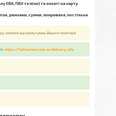
у ЕВА, ПВХ та піни) та оплаті на карту
ізи, рюкзаки, сумки, покривала, постільна
ьору залежно від налаштувань Вашого монітора!
йті
https://7allmarket.com.ua/delivery_info
 першими