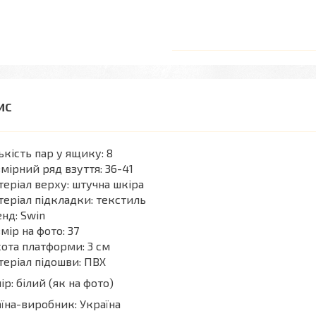
ькість пар у ящику: 8
мірний ряд взуття: 36-41
еріал верху: штучна шкіра
еріал підкладки: текстиль
нд: Swin
мір на фото: 37
ота платформи: 3 см
еріал підошви: ПВХ
ір: білий (як на фото)
їна-виробник: Україна