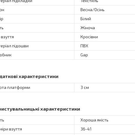
еріал підкладки
Текстиль
он
Весна/Осінь
ір
Білий
ть
Жіноча
 взуття
Кросівки
еріал підошви
ПВХ
обник
Gap
даткові характеристики
ота платформи
3 см
ристувальницькі характеристики
сть
Хороша якість
міри взуття
36-41