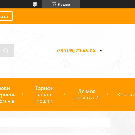
Кошик
лата
+380 (95) 211-46-04
мови
Тарифи
Де моя
ернень
нової
Контак
посилка ?!
бмінів
пошти