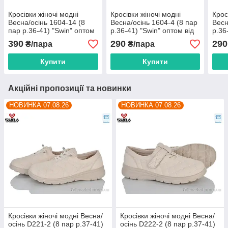
Кросівки жіночі модні
Кросівки жіночі модні
Крос
Весна/осінь 1604-14 (8
Весна/осінь 1604-4 (8 пар
Весн
пар р.36-41) "Swin" оптом
р.36-41) "Swin" оптом від
р.36
від прямого
прямого постачальника
прям
390
290
290
₴/пара
₴/пара
постачальника
Купити
Купити
Акційні пропозиції та новинки
НОВИНКА 07.08.26
НОВИНКА 07.08.26
Кросівки жіночі модні Весна/
Кросівки жіночі модні Весна/
осінь D221-2 (8 пар р.37-41)
осінь D222-2 (8 пар р.37-41)