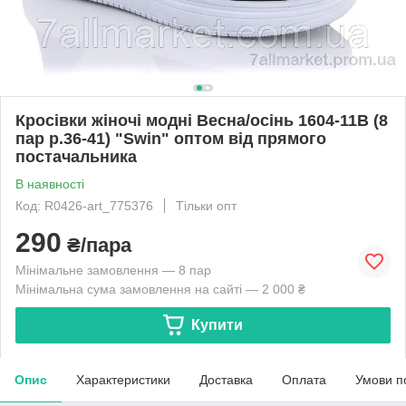
Кросівки жіночі модні Весна/осінь 1604-11B (8
пар р.36-41) "Swin" оптом від прямого
постачальника
В наявності
Код: R0426-art_775376
Тільки опт
290
₴/пара
Мінімальне замовлення — 8 пар
Мінімальна сума замовлення на сайті — 2 000 ₴
Купити
Опис
Характеристики
Доставка
Оплата
Умови п