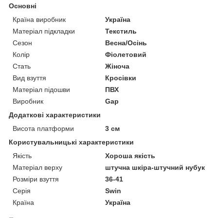
Основні
Країна виробник
Україна
Матеріал підкладки
Текстиль
Сезон
Весна/Осінь
Колір
Фіолетовий
Стать
Жіноча
Вид взуття
Кросівки
Матеріал підошви
ПВХ
Виробник
Gap
Додаткові характеристики
Висота платформи
3 см
Користувальницькі характеристики
Якість
Хороша якість
Матеріал верху
штучна шкіра-штучний нубук
Розміри взуття
36-41
Серія
Swin
Країна
Україна