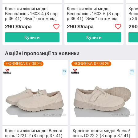
Кросівки жіночі модні
Кросівки жіночі модні
Крос
Весна/осінь 1603-4 (8 пар
Весна/осінь 1603-6 (8 пар
Весн
р.36-41) "Swin" оптом від
р.36-41) "Swin" оптом від
р.36
прямого постачальника
прямого постачальника
прям
290
290
290
₴/пара
₴/пара
Купити
Купити
Акційні пропозиції та новинки
НОВИНКА 07.08.26
НОВИНКА 07.08.26
Кросівки жіночі модні Весна/
Кросівки жіночі модні Весна/
осінь D221-2 (8 пар р.37-41)
осінь D222-2 (8 пар р.37-41)