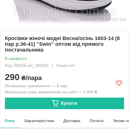
Кросівки жіночі модні Весна/осінь 1603-14 (8
пар р.36-41) "Swin" оптом від прямого
постачальника
В наявності
Код: R0426-art_766824
Тільки опт
290
₴/пара
Мінімальне замовлення — 8 пар
Мінімальна сума замовлення на сайті — 2 000 ₴
Купити
Опис
Характеристики
Доставка
Оплата
Умови п