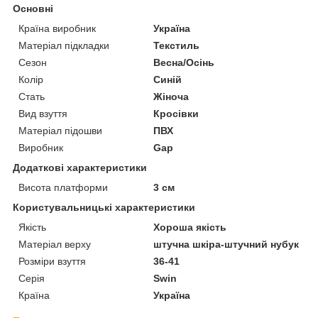
Основні
Країна виробник
Україна
Матеріал підкладки
Текстиль
Сезон
Весна/Осінь
Колір
Синій
Стать
Жіноча
Вид взуття
Кросівки
Матеріал підошви
ПВХ
Виробник
Gap
Додаткові характеристики
Висота платформи
3 см
Користувальницькі характеристики
Якість
Хороша якість
Матеріал верху
штучна шкіра-штучний нубук
Розміри взуття
36-41
Серія
Swin
Країна
Україна