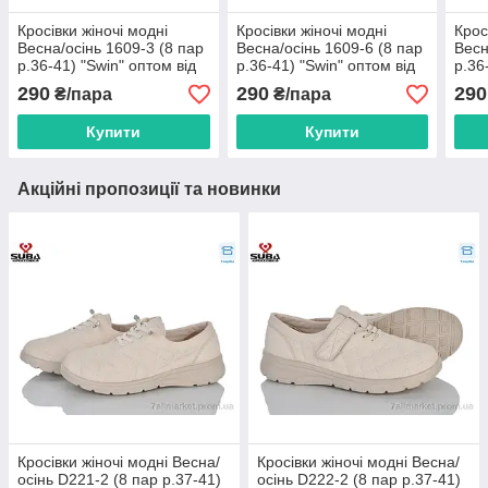
Кросівки жіночі модні
Кросівки жіночі модні
Крос
Весна/осінь 1609-3 (8 пар
Весна/осінь 1609-6 (8 пар
Весн
р.36-41) "Swin" оптом від
р.36-41) "Swin" оптом від
р.36
прямого постачальника
прямого постачальника
прям
290
290
290
₴/пара
₴/пара
Купити
Купити
Акційні пропозиції та новинки
Кросівки жіночі модні Весна/
Кросівки жіночі модні Весна/
осінь D221-2 (8 пар р.37-41)
осінь D222-2 (8 пар р.37-41)