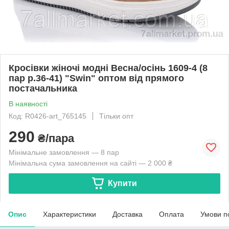
Кросівки жіночі модні Весна/осінь 1609-4 (8
пар р.36-41) "Swin" оптом від прямого
постачальника
В наявності
Код: R0426-art_765145
Тільки опт
290
₴/пара
Мінімальне замовлення — 8 пар
Мінімальна сума замовлення на сайті — 2 000 ₴
Купити
Опис
Характеристики
Доставка
Оплата
Умови п