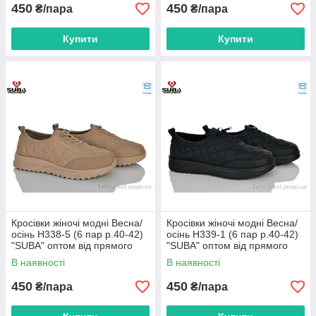
450
450
₴/пара
₴/пара
Купити
Купити
Кросівки жіночі модні Весна/
Кросівки жіночі модні Весна/
осінь H338-5 (6 пар р.40-42)
осінь H339-1 (6 пар р.40-42)
"SUBA" оптом від прямого
"SUBA" оптом від прямого
постачальника
постачальника
В наявності
В наявності
450
450
₴/пара
₴/пара