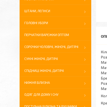
ШТАНИ, ЛЕГІНСИ
ГОЛОВНІ УБОРИ
ПЕРЧАТКИ ВАРЕЖКИ ОПТОМ
СОРОЧКИ ЧОЛОВІЧІ, ЖІНОЧІ, ДИТЯЧІ
Кіл
Роз
СУКНІ ЖІНОЧІ, ДИТЯЧІ
Мат
Мат
СПІДНИЦІ ЖІНОЧІ, ДИТЯЧІ
Мат
Бре
НИЖНЯ БІЛИЗНА
Роз
Мат
ОДЯГ ДЛЯ ДОМУ І СНУ
Кол
Кра
ПОСТІЛЬНА БІЛИЗНА ТА РУШНИКИ