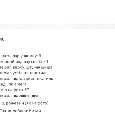
ькість пар у ящику: 8
мірний ряд взуття: 37-41
еріал верху: штучна шкіра
еріал устілки: текстиль
еріал підкладки: текстиль
нд: Paliament
мір на фото: 37
еріал підошви: піна
ір: рожевий (як на фото)
їна-виробник: Китай