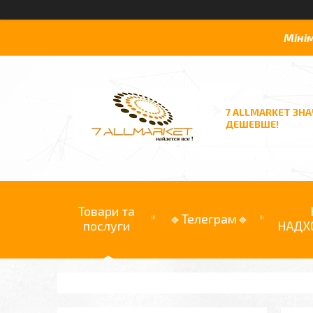
Міні
7 ALLMARKET ЗН
ДЕШЕВШЕ!
Товари та
🔹Телеграм🔹
послуги
НАДХ