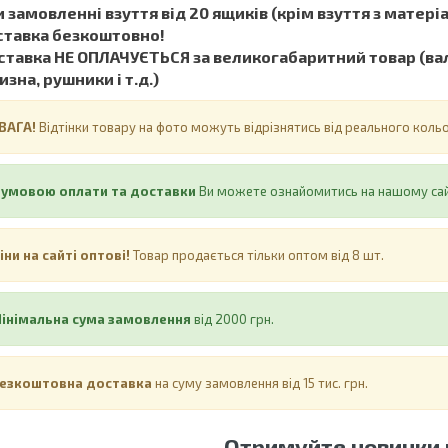
 замовленні взуття від 20 ящиків (крім взуття з матеріал
ставка безкоштовно!
тавка НЕ ​​ОПЛАЧУЄТЬСЯ за великогабаритний товар (вал
изна, рушники і т.д.)
ВАГА!
Відтінки товару на фото можуть відрізнятись від реального кол
 умовою оплати та доставки
Ви можете ознайомитись на нашому са
іни на сайті оптові!
Товар продається тільки оптом від 8 шт.
інімальна сума замовлення
від 2000 грн.
езкоштовна доставка
на суму замовлення від 15 тис. грн.
Отримуйте новинки