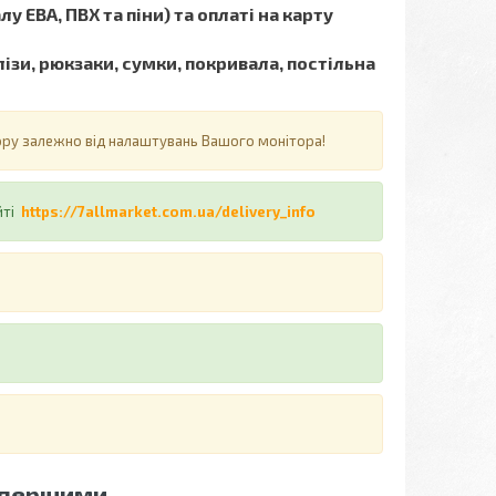
у ЕВА, ПВХ та піни) та оплаті на карту
ізи, рюкзаки, сумки, покривала, постільна
ьору залежно від налаштувань Вашого монітора!
йті
https://7allmarket.com.ua/delivery_info
 першими