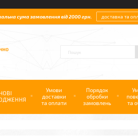
мальна сума замовлення від 2000 грн.
доставка та оп
АЧНО
Умови
Порядок
У
НОВІ
доставки
обробки
пов
ОДЖЕННЯ
та оплати
замовлень
та о