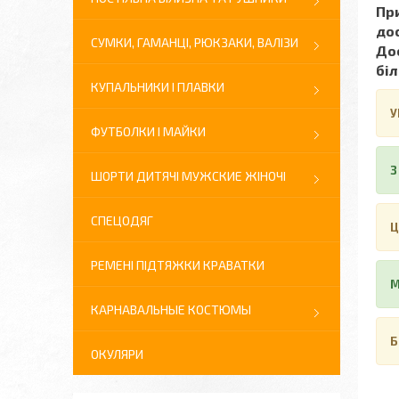
При
до
СУМКИ, ГАМАНЦІ, РЮКЗАКИ, ВАЛІЗИ
Дос
біл
КУПАЛЬНИКИ І ПЛАВКИ
У
ФУТБОЛКИ І МАЙКИ
З
ШОРТИ ДИТЯЧІ МУЖСКИЕ ЖІНОЧІ
СПЕЦОДЯГ
Ц
РЕМЕНІ ПІДТЯЖКИ КРАВАТКИ
М
КАРНАВАЛЬНЫЕ КОСТЮМЫ
Б
ОКУЛЯРИ