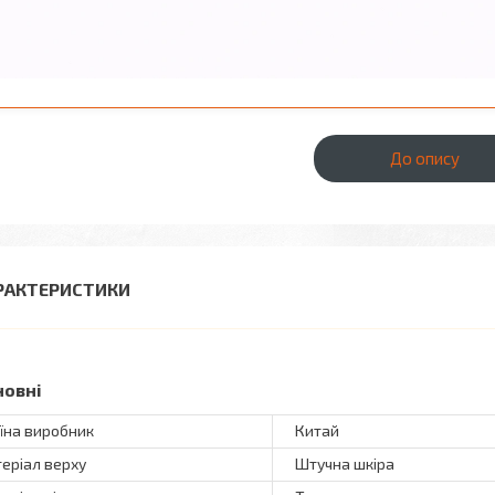
До опису
РАКТЕРИСТИКИ
новні
їна виробник
Китай
еріал верху
Штучна шкіра