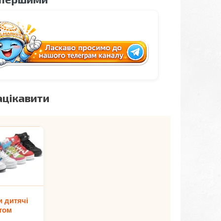
ацікавити
и дитячі
том