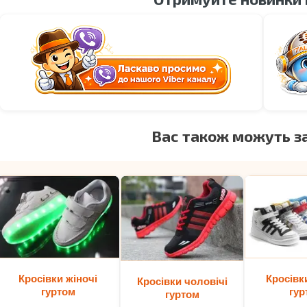
Вас також можуть з
Кросівки жіночі
Кросівк
Кросівки чоловічі
гуртом
гур
гуртом