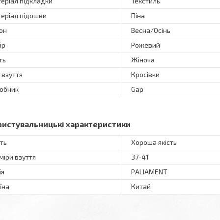
еріал підкладки
Текстиль
еріал підошви
Піна
он
Весна/Осінь
ір
Рожевий
ть
Жіноча
 взуття
Кросівки
обник
Gap
ристувальницькі характеристики
сть
Хороша якість
міри взуття
37-41
ія
PALIAMENT
їна
Китай