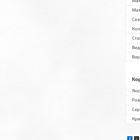
Мат
Мат
Сез
Кол
Ста
Вид
Вир
Ко
Які
Роз
Сер
Кра