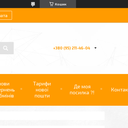
Кошик
лата
+380 (95) 211-46-04
мови
Тарифи
Де моя
ернень
нової
Контак
посилка ?!
бмінів
пошти