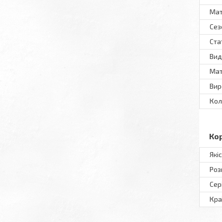
Мат
Сез
Ста
Вид
Мат
Вир
Кол
Ко
Які
Роз
Сер
Кра