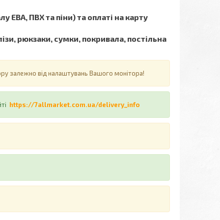
у ЕВА, ПВХ та піни) та оплаті на карту
ізи, рюкзаки, сумки, покривала, постільна
ьору залежно від налаштувань Вашого монітора!
йті
https://7allmarket.com.ua/delivery_info