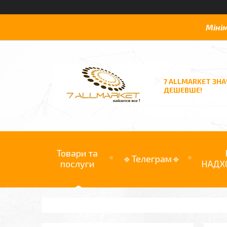
Міні
7 ALLMARKET ЗН
ДЕШЕВШЕ!
Товари та
🔹Телеграм🔹
послуги
НАДХ