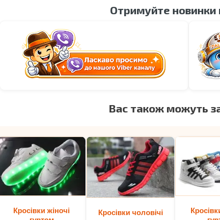
Отримуйте новинки
Вас також можуть з
Кросівки жіночі
Кросівк
Кросівки чоловічі
гуртом
гур