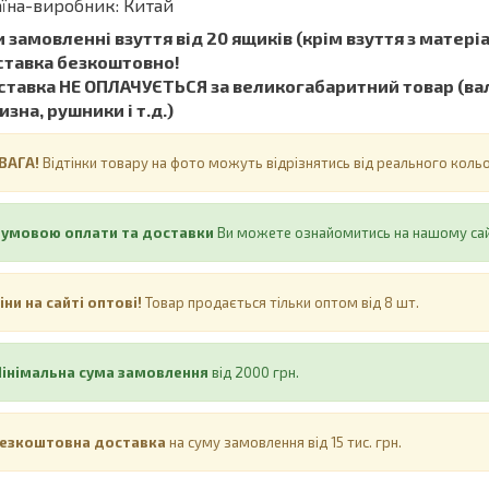
їна-виробник: Китай
 замовленні взуття від 20 ящиків (крім взуття з матеріал
ставка безкоштовно!
тавка НЕ ​​ОПЛАЧУЄТЬСЯ за великогабаритний товар (вал
изна, рушники і т.д.)
ВАГА!
Відтінки товару на фото можуть відрізнятись від реального кол
 умовою оплати та доставки
Ви можете ознайомитись на нашому са
іни на сайті оптові!
Товар продається тільки оптом від 8 шт.
інімальна сума замовлення
від 2000 грн.
езкоштовна доставка
на суму замовлення від 15 тис. грн.