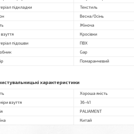
еріал підкладки
Текстиль
он
Весна/Осінь
ть
Жіноча
 взуття
Кросівки
еріал підошви
ПВХ
обник
Gap
ір
Помаранчевий
ристувальницькі характеристики
сть
Хороша якість
міри взуття
36-41
ія
PALIAMENT
їна
Китай