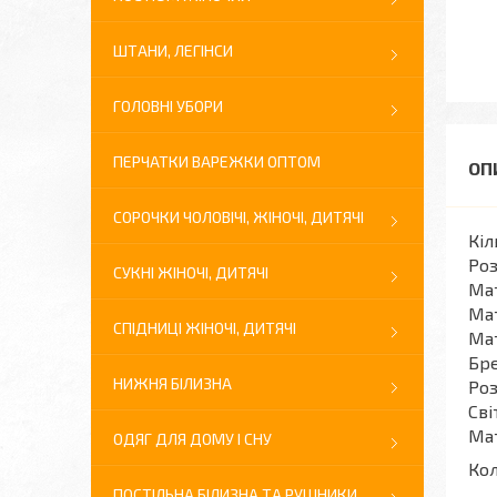
ШТАНИ, ЛЕГІНСИ
ГОЛОВНІ УБОРИ
ПЕРЧАТКИ ВАРЕЖКИ ОПТОМ
СОРОЧКИ ЧОЛОВІЧІ, ЖІНОЧІ, ДИТЯЧІ
Кіл
Роз
СУКНІ ЖІНОЧІ, ДИТЯЧІ
Мат
Мат
СПІДНИЦІ ЖІНОЧІ, ДИТЯЧІ
Мат
Бре
НИЖНЯ БІЛИЗНА
Роз
Сві
Мат
ОДЯГ ДЛЯ ДОМУ І СНУ
Кол
ПОСТІЛЬНА БІЛИЗНА ТА РУШНИКИ