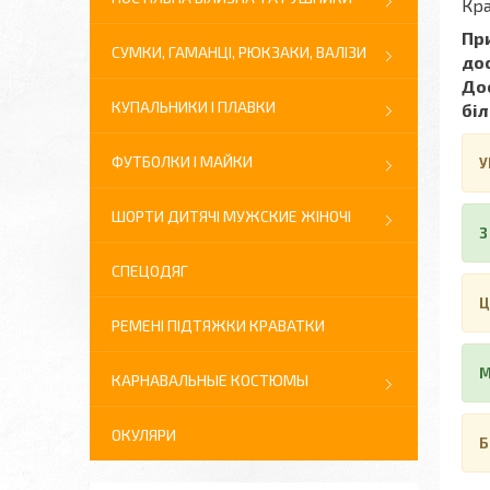
Кра
При
СУМКИ, ГАМАНЦІ, РЮКЗАКИ, ВАЛІЗИ
до
Дос
КУПАЛЬНИКИ І ПЛАВКИ
біл
ФУТБОЛКИ І МАЙКИ
У
ШОРТИ ДИТЯЧІ МУЖСКИЕ ЖІНОЧІ
З
СПЕЦОДЯГ
Ц
РЕМЕНІ ПІДТЯЖКИ КРАВАТКИ
М
КАРНАВАЛЬНЫЕ КОСТЮМЫ
ОКУЛЯРИ
Б