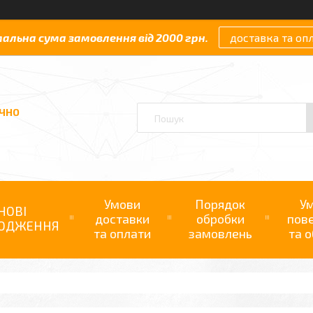
мальна сума замовлення від 2000 грн.
доставка та оп
АЧНО
Умови
Порядок
У
НОВІ
доставки
обробки
пов
ОДЖЕННЯ
та оплати
замовлень
та о