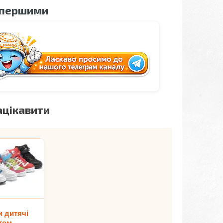
 першими
ацікавити
и дитячі
том