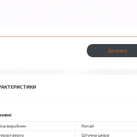
До опису
РАКТЕРИСТИКИ
новні
їна виробник
Китай
еріал верху
Штучна шкіра