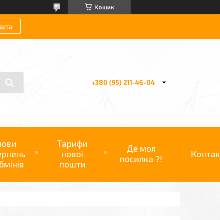
Кошик
лата
+380 (95) 211-46-04
мови
Тарифи
Де моя
ернень
нової
Контак
посилка ?!
бмінів
пошти