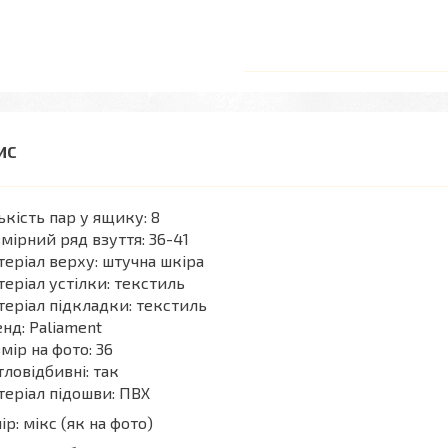
ькість пар у ящику: 8
мірний ряд взуття: 36-41
еріал верху: штучна шкіра
еріал устілки: текстиль
еріал підкладки: текстиль
нд: Paliament
мір на фото: 36
тловідбивні: так
еріал підошви: ПВХ
ір: мікс (як на фото)