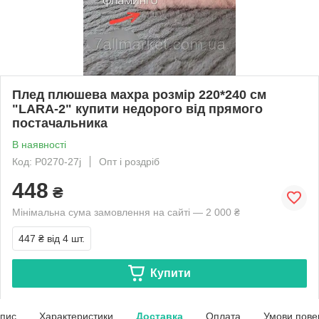
Плед плюшева махра розмір 220*240 см
"LARA-2" купити недорого від прямого
постачальника
В наявності
Код: P0270-27j
Опт і роздріб
448
₴
Мінімальна сума замовлення на сайті — 2 000 ₴
447 ₴
від 4 шт.
Купити
пис
Характеристики
Доставка
Оплата
Умови пове