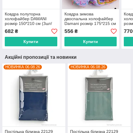
Ковдра полуторна
Ковдра зимова
Ковд
холофайбер DAMANI
двоспальна холофайбер
хол
розмір 150*210 см (3шт/
Damani розмір 175*215 см
розм
пач) "BOLERO" купити
(2 шт./пач.) "BOLERO"
пач)
682
556
770
₴
₴
недорого від прямого
недорого від прямого
від 
постачальника
постачальника
пост
Купити
Купити
Акційні пропозиції та новинки
НОВИНКА 06.08.26
НОВИНКА 06.08.26
Постільна білизна 22129
Постільна білизна 22129