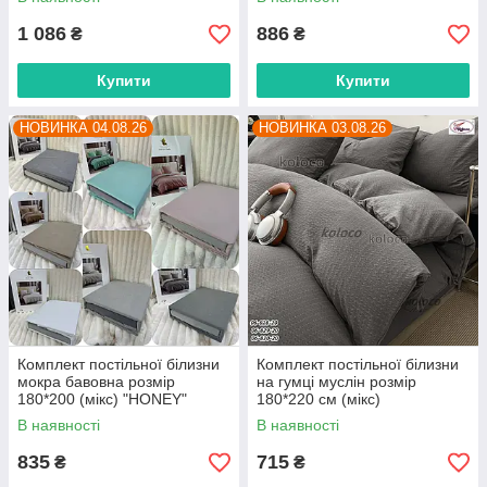
прямого постачальника
постачальника
1 086
886
₴
₴
Купити
Купити
НОВИНКА 04.08.26
НОВИНКА 03.08.26
Комплект постільної білизни
Комплект постільної білизни
мокра бавовна розмір
на гумці муслін розмір
180*200 (мікс) "HONEY"
180*220 см (мікс)
недорого від прямого
"POSTELKA" недорого від
В наявності
В наявності
постачальника
прямого постачальника
835
715
₴
₴