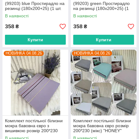
(99203) blue Простирадло на
(99203) green Простирадло
резинці (180x200+25) (1 шт.
на резинці (180x200+25) (1
р.сітка One size) "Obuvok"
шт. р.сітка One size) "Obuvok"
В наявності
В наявності
оптом від прямого
оптом від прямого
358
358
₴
₴
Купити
Купити
НОВИНКА 04.08.26
НОВИНКА 04.08.26
Комплект постільної білизни
Комплект постільної білизни
мокра бавовна євро з
мокра бавовна євро розмір
вишивкою розмір 200*230
200*230 (мікс) "HONEY"
(мікс) "HONEY" недорого від
недорого від прямого
В наявності
В наявності