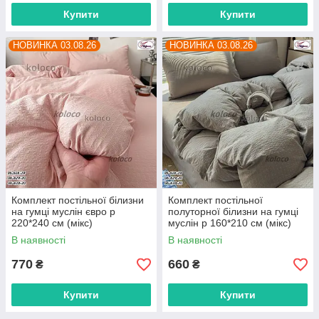
Купити
Купити
НОВИНКА 03.08.26
НОВИНКА 03.08.26
Комплект постільної білизни
Комплект постільної
на гумці муслін євро р
полуторної білизни на гумці
220*240 см (мікс)
муслін р 160*210 см (мікс)
"POSTELKA" недорого від
"POSTELKA" недорого від
В наявності
В наявності
прямого постачальника
прямого постачальника
770
660
₴
₴
Купити
Купити