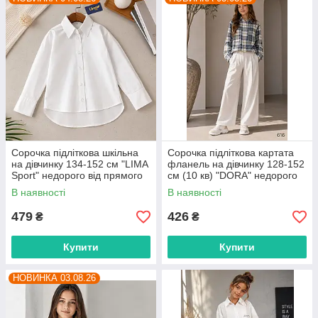
Сорочка підліткова шкільна
Сорочка підліткова картата
на дівчинку 134-152 см "LIMA
фланель на дівчинку 128-152
Sport" недорого від прямого
см (10 кв) "DORA" недорого
постачальника
від прямого постачальника
В наявності
В наявності
479
426
₴
₴
Купити
Купити
НОВИНКА 03.08.26