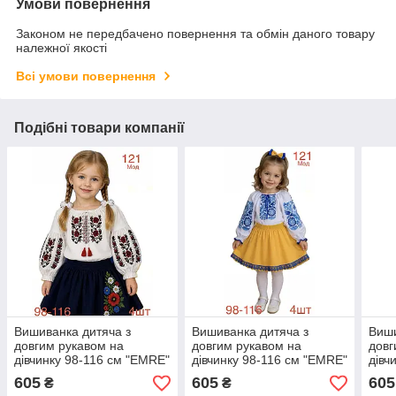
Умови повернення
Законом не передбачено повернення та обмін даного товару
належної якості
Всі умови повернення
Подібні товари компанії
Вишиванка дитяча з
Вишиванка дитяча з
Виши
довгим рукавом на
довгим рукавом на
довг
дівчинку 98-116 см "EMRE"
дівчинку 98-116 см "EMRE"
дівч
недорого від прямого
недорого від прямого
недо
605
605
605
₴
₴
постачальника
постачальника
пост