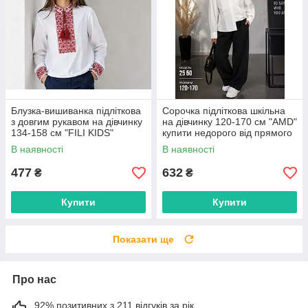
Блузка-вишиванка підліткова
Сорочка підліткова шкільна
з довгим рукавом на дівчинку
на дівчинку 120-170 см "AMD"
134-158 см "FILI KIDS"
купити недорого від прямого
недорого від прямого
постачальника
В наявності
В наявності
постачальника
477
632
₴
₴
Купити
Купити
Показати ще
Про нас
92% позитивних з 211 відгуків за рік