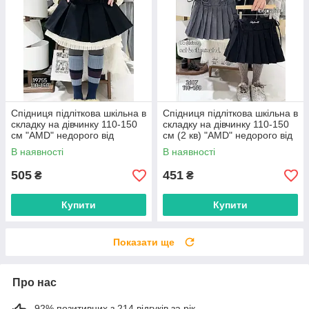
Спідниця підліткова шкільна в
Спідниця підліткова шкільна в
складку на дівчинку 110-150
складку на дівчинку 110-150
см "AMD" недорого від
см (2 кв) "AMD" недорого від
прямого постачальника
прямого постачальника
В наявності
В наявності
505
451
₴
₴
Купити
Купити
Показати ще
Про нас
92% позитивних з 214 відгуків за рік