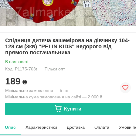
Спідниця дитяча кашемірова на дівчинку 104-
128 см (3кв) "PELIN KIDS" недорого від
прямого постачальника
В наявності
Код: P1175-703t
Тільки опт
189
₴
Мінімальне замовлення — 5 шт.
Мінімальна сума замовлення на сайті — 2 000 ₴
Купити
Опис
Характеристики
Доставка
Оплата
Умови п