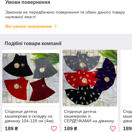
Умови повернення
Законом не передбачено повернення та обмін даного товару
належної якості
Всі умови повернення
Подібні товари компанії
Спідниця дитяча
Спідниця дитяча
Спід
кашемірова в складку на
кашемірова із
каше
дівчинку 104-128 см (4кв)
СЕРДЕЧКАМИ на дівчинку
дівч
"PELIN KIDS" недорого від
104-128 см (4кв) "PELIN
"PEL
189
189
189
₴
₴
прямого постачальника
KIDS" недорого від
прям