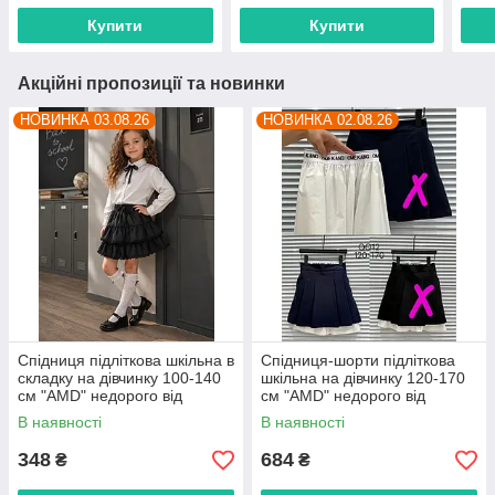
прямого постачальника
прям
Купити
Купити
Акційні пропозиції та новинки
НОВИНКА 03.08.26
НОВИНКА 02.08.26
Спідниця підліткова шкільна в
Спідниця-шорти підліткова
складку на дівчинку 100-140
шкільна на дівчинку 120-170
см "AMD" недорого від
см "AMD" недорого від
прямого постачальника
прямого постачальника
В наявності
В наявності
348
684
₴
₴