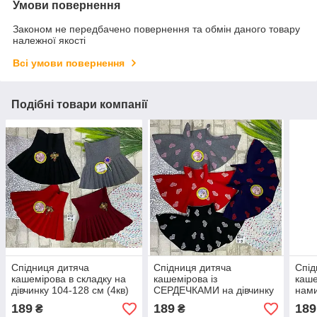
Умови повернення
Законом не передбачено повернення та обмін даного товару
належної якості
Всі умови повернення
Подібні товари компанії
Спідниця дитяча
Спідниця дитяча
Спід
кашемірова в складку на
кашемірова із
каше
дівчинку 104-128 см (4кв)
СЕРДЕЧКАМИ на дівчинку
нами
"PELIN KIDS" недорого від
104-128 см (4кв) "PELIN
104-
189
189
189
₴
₴
прямого постачальника
KIDS" недорого від
KIDS