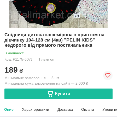
Спідниця дитяча кашемірова з принтом на
дівчинку 104-128 см (4кв) "PELIN KIDS"
недорого від прямого постачальника
В наявності
Код: P1175-607t
Тільки опт
189
₴
Мінімальне замовлення — 5 шт.
Мінімальна сума замовлення на сайті — 2 000 ₴
Купити
Опис
Характеристики
Доставка
Оплата
Умови п