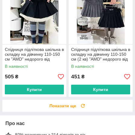
Спідниця підліткова шкільна в
Спідниця підліткова шкільна в
складку на дівчинку 110-150
складку на дівчинку 110-150
см "AMD" недорого від
см (2 кв) "AMD" недорого від
прямого постачальника
прямого постачальника
В наявності
В наявності
505
451
₴
₴
Купити
Купити
Показати ще
Про нас
92% позитивних з 214 відгуків за рік