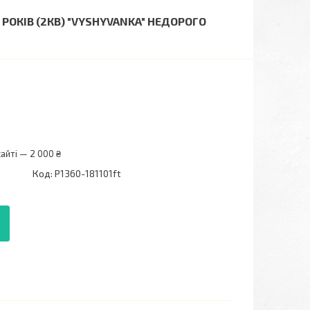
РОКІВ (2КВ) "VYSHYVANKA" НЕДОРОГО
айті — 2 000 ₴
Код:
P1360-181101ft