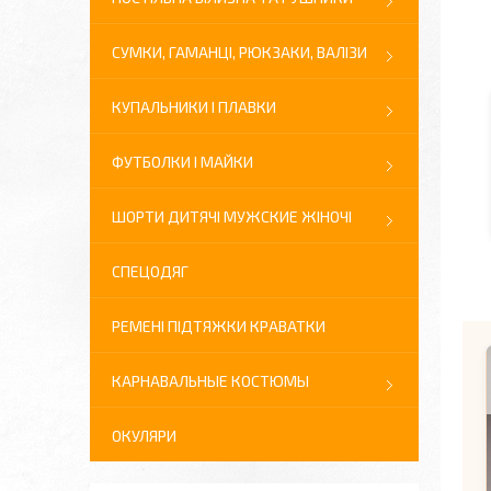
СУМКИ, ГАМАНЦІ, РЮКЗАКИ, ВАЛІЗИ
КУПАЛЬНИКИ І ПЛАВКИ
ФУТБОЛКИ І МАЙКИ
ШОРТИ ДИТЯЧІ МУЖСКИЕ ЖІНОЧІ
СПЕЦОДЯГ
РЕМЕНІ ПІДТЯЖКИ КРАВАТКИ
КАРНАВАЛЬНЫЕ КОСТЮМЫ
ОКУЛЯРИ