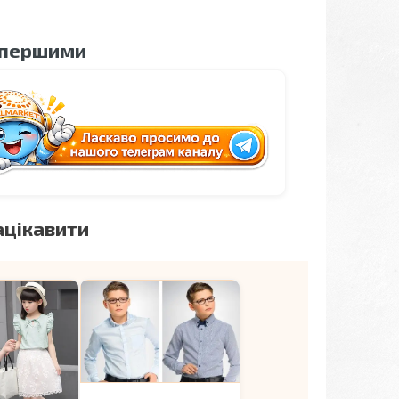
 першими
ацікавити