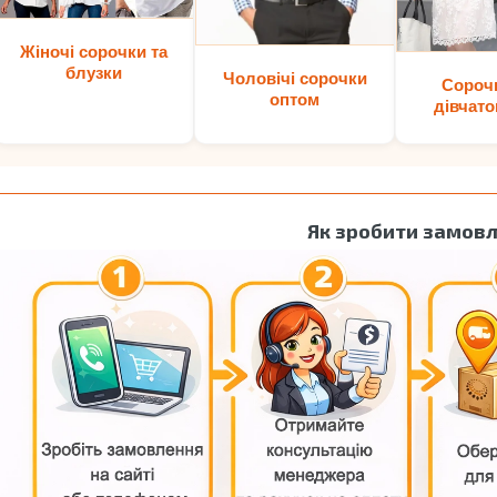
Жіночі сорочки та
блузки
Чоловічі сорочки
Сороч
оптом
дівчато
Як зробити замов