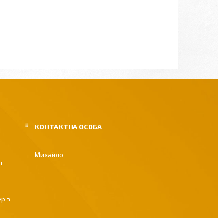
Михайло
і
р з