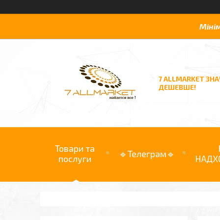
Міні
7 ALLMARKET ЗН
ДЕШЕВШЕ!
Товари та
🔹Телеграм🔹
послуги
НАДХ