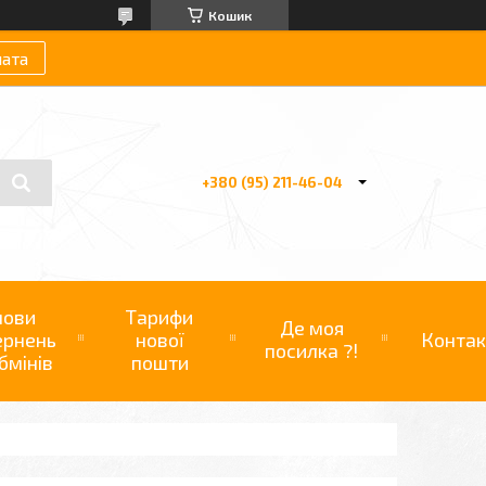
Кошик
лата
+380 (95) 211-46-04
мови
Тарифи
Де моя
ернень
нової
Контак
посилка ?!
бмінів
пошти