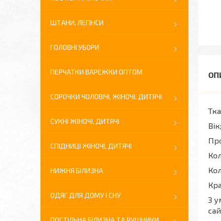
ШТАНИ, ЛЕГІНСИ
ГОЛОВНІ УБОРИ
ПЕРЧАТКИ ВАРЕЖКИ ОПТОМ
СОРОЧКИ ЧОЛОВІЧІ, ЖІНОЧІ, ДИТЯЧІ
Тка
СУКНІ ЖІНОЧІ, ДИТЯЧІ
Вік
Про
СПІДНИЦІ ЖІНОЧІ, ДИТЯЧІ
Кол
Кол
НИЖНЯ БІЛИЗНА
Кра
ОДЯГ ДЛЯ ДОМУ І СНУ
З у
сай
ПОСТІЛЬНА БІЛИЗНА ТА РУШНИКИ