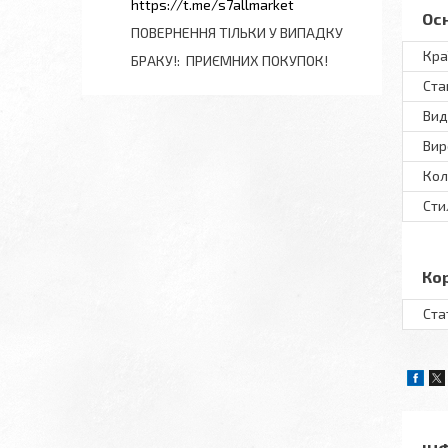
https://t.me/s7allmarket
Ос
ПОВЕРНЕННЯ ТІЛЬКИ У ВИПАДКУ
Кра
БРАКУ!
ПРИЄМНИХ ПОКУПОК!
Ста
Вид
Вир
Кол
Сти
Ко
Ста