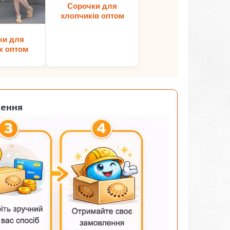
Сорочки для
хлопчиків оптом
ки для
к оптом
лення