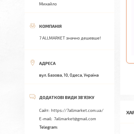
Михайло
7 ALLMARKET значно дешевше!
вул. Базова, 10, Одеса, Україна
https://7allmarket.com.ua/
ХА
7allmarket@gmail.com