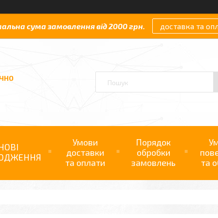
мальна сума замовлення від 2000 грн.
доставка та оп
АЧНО
Умови
Порядок
У
НОВІ
доставки
обробки
пов
ОДЖЕННЯ
та оплати
замовлень
та о