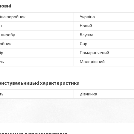
новні
їна виробник
Україна
н
Новий
 виробу
Блузка
обник
Gap
ір
Помаранчевий
ль
Молодіжний
ристувальницькі характеристики
ть
дівчинка