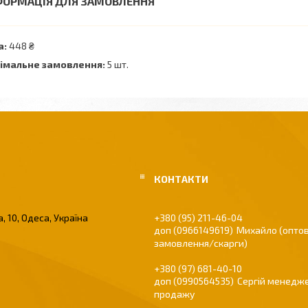
ФОРМАЦІЯ ДЛЯ ЗАМОВЛЕННЯ
а:
448 ₴
імальне замовлення:
5 шт.
, 10, Одеса, Україна
+380 (95) 211-46-04
0966149619
Михайло (оптов
замовлення/скарги)
+380 (97) 681-40-10
0990564535
Сергій менедже
продажу