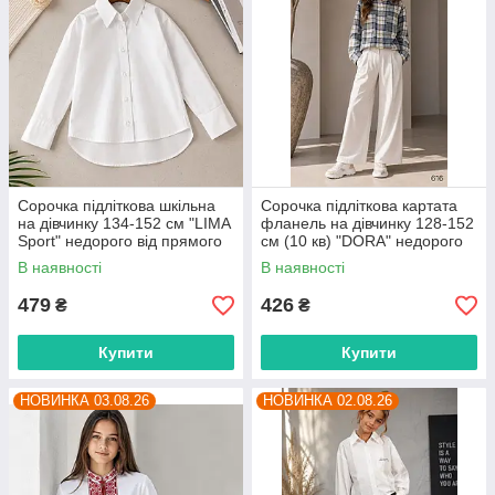
Сорочка підліткова шкільна
Сорочка підліткова картата
на дівчинку 134-152 см "LIMA
фланель на дівчинку 128-152
Sport" недорого від прямого
см (10 кв) "DORA" недорого
постачальника
від прямого постачальника
В наявності
В наявності
479
426
₴
₴
Купити
Купити
НОВИНКА 03.08.26
НОВИНКА 02.08.26