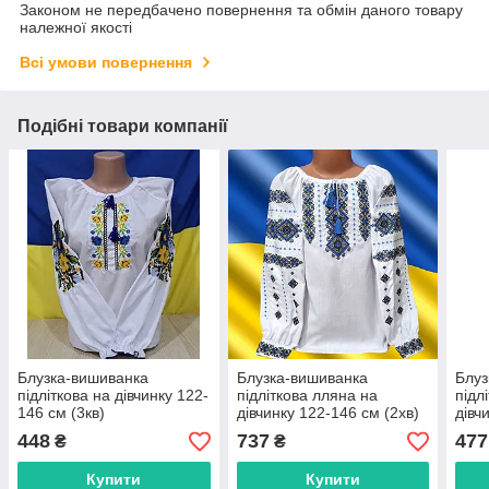
Законом не передбачено повернення та обмін даного товару
належної якості
Всі умови повернення
Подібні товари компанії
Блузка-вишиванка
Блузка-вишиванка
Блуз
підліткова на дівчинку 122-
підліткова лляна на
підл
146 см (3кв)
дівчинку 122-146 см (2хв)
дівч
"VYSHYVANKA" недорого
"VYSHYVANKA" недорого
"VY
448
737
477
₴
₴
від прямого
від прямого
від 
постачальника
постачальника
пост
Купити
Купити