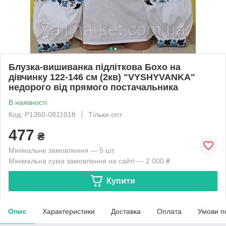
Блузка-вишиванка підліткова Бохо на
дівчинку 122-146 см (2кв) "VYSHYVANKA"
недорого від прямого постачальника
В наявності
Код: P1360-081101ft
Тільки опт
477
₴
Мінімальне замовлення — 5 шт.
Мінімальна сума замовлення на сайті — 2 000 ₴
Купити
Опис
Характеристики
Доставка
Оплата
Умови п