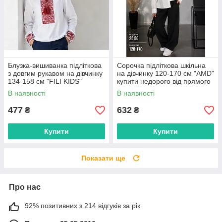
Блузка-вишиванка підліткова
Сорочка підліткова шкільна
з довгим рукавом на дівчинку
на дівчинку 120-170 см "AMD"
134-158 см "FILI KIDS"
купити недорого від прямого
недорого від прямого
постачальника
В наявності
В наявності
постачальника
477
632
₴
₴
Купити
Купити
Показати ще
Про нас
92% позитивних з 214 відгуків за рік