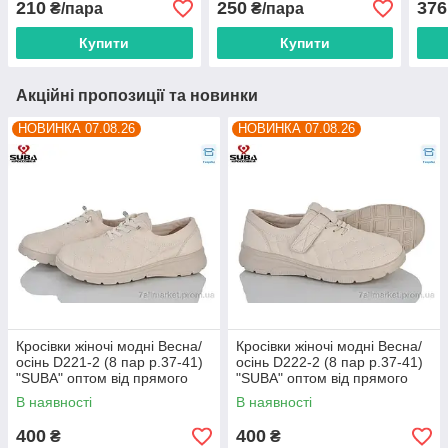
210
250
376
₴/пара
₴/пара
постачальника
постачальника
Купити
Купити
Акційні пропозиції та новинки
НОВИНКА 07.08.26
НОВИНКА 07.08.26
Кросівки жіночі модні Весна/
Кросівки жіночі модні Весна/
осінь D221-2 (8 пар р.37-41)
осінь D222-2 (8 пар р.37-41)
"SUBA" оптом від прямого
"SUBA" оптом від прямого
постачальника
постачальника
В наявності
В наявності
400
400
₴
₴