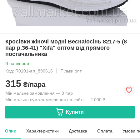
Кросівки жіночі модні Весна/осінь 8217-5 (8
пар р.36-41) "Xifa" оптом від прямого
постачальника
В наявності
Код: R0101-art_890616
Тільки опт
315
₴/пара
Мінімальне замовлення — 8 пар
Мінімальна сума замовлення на сайті — 2 000 ₴
Купити
Опис
Характеристики
Доставка
Оплата
Умови п