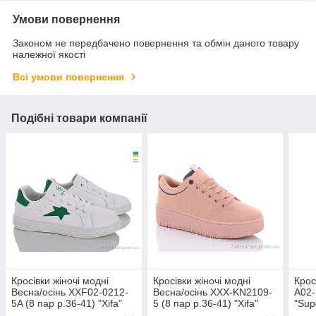
Умови повернення
Законом не передбачено повернення та обмін даного товару
належної якості
Всі умови повернення
Подібні товари компанії
Кросівки жіночі модні
Кросівки жіночі модні
Крос
Весна/осінь XXF02-0212-
Весна/осінь XXX-KN2109-
A02-
5A (8 пар р.36-41) "Xifa"
5 (8 пар р.36-41) "Xifa"
"Sup
оптом від прямого
оптом від прямого
прям