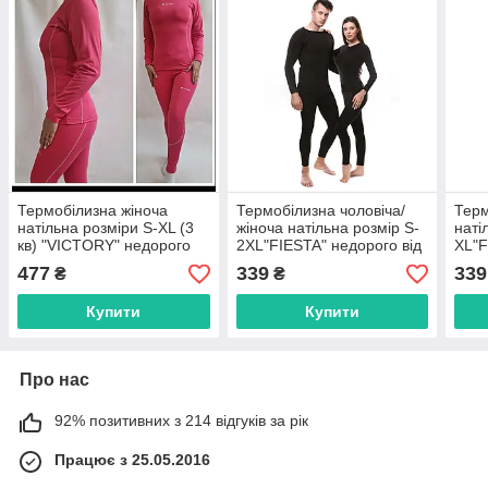
Термобілизна жіноча
Термобілизна чоловіча/
Терм
натільна розміри S-XL (3
жіноча натільна розмір S-
наті
кв) "VICTORY" недорого
2XL"FIESTA" недорого від
XL"F
від прямого
прямого постачальника
прям
477
339
339
₴
₴
постачальника
Купити
Купити
Про нас
92% позитивних з 214 відгуків за рік
Працює з 25.05.2016