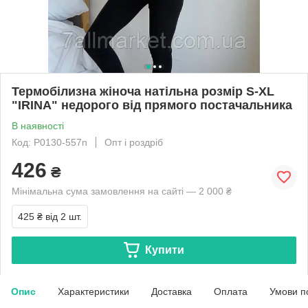
Термобілизна жіноча натільна розмір S-XL
"IRINA" недорого від прямого постачальника
В наявності
Код: P0130-557n
Опт і роздріб
426
₴
Мінімальна сума замовлення на сайті — 2 000 ₴
425 ₴
від 2 шт.
Купити
Опис
Характеристики
Доставка
Оплата
Умови п