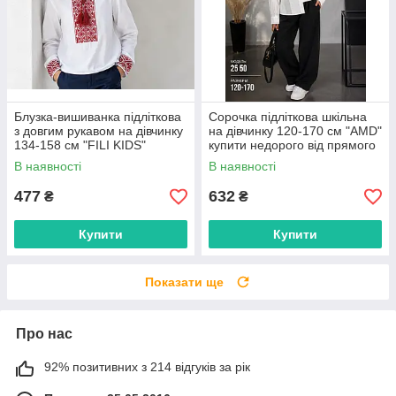
Блузка-вишиванка підліткова
Сорочка підліткова шкільна
з довгим рукавом на дівчинку
на дівчинку 120-170 см "AMD"
134-158 см "FILI KIDS"
купити недорого від прямого
недорого від прямого
постачальника
В наявності
В наявності
постачальника
477
632
₴
₴
Купити
Купити
Показати ще
Про нас
92% позитивних з 214 відгуків за рік