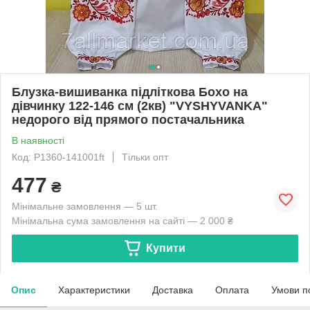
Блузка-вишиванка підліткова Бохо на
дівчинку 122-146 см (2кв) "VYSHYVANKA"
недорого від прямого постачальника
В наявності
Код: P1360-141001ft
Тільки опт
477
₴
Мінімальне замовлення — 5 шт.
Мінімальна сума замовлення на сайті — 2 000 ₴
Купити
Опис
Характеристики
Доставка
Оплата
Умови п