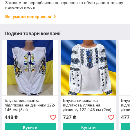
Законом не передбачено повернення та обмін даного товару
належної якості
Всі умови повернення
Подібні товари компанії
Блузка-вишиванка
Блузка-вишиванка
Блуз
підліткова на дівчинку 122-
підліткова лляна на
підл
146 см (3кв)
дівчинку 122-146 см (2хв)
дівч
"VYSHYVANKA" недорого
"VYSHYVANKA" недорого
"VY
448
737
477
₴
₴
від прямого
від прямого
від 
постачальника
постачальника
пост
Купити
Купити