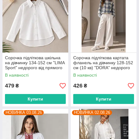
Сорочка підліткова шкільна
Сорочка підліткова картата
на дівчинку 134-152 см "LIMA
фланель на дівчинку 128-152
Sport" недорого від прямого
см (10 кв) "DORA" недорого
постачальника
від прямого постачальника
В наявності
В наявності
479
426
₴
₴
Купити
Купити
НОВИНКА 03.08.26
НОВИНКА 02.08.26