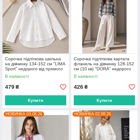
Сорочка підліткова шкільна
Сорочка підліткова картата
на дівчинку 134-152 см "LIMA
фланель на дівчинку 128-152
Sport" недорого від прямого
см (10 кв) "DORA" недорого
постачальника
від прямого постачальника
В наявності
В наявності
479
426
₴
₴
Купити
Купити
НОВИНКА 03.08.26
НОВИНКА 02.08.26