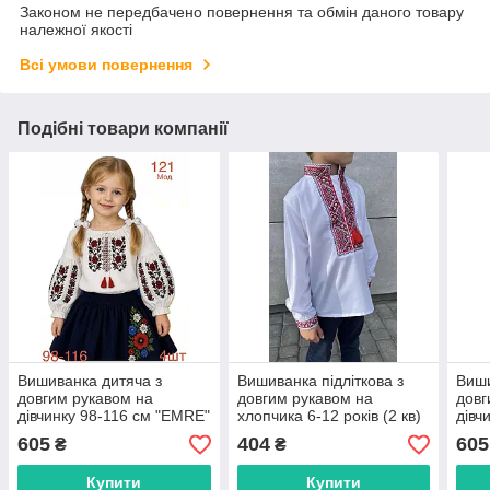
Законом не передбачено повернення та обмін даного товару
належної якості
Всі умови повернення
Подібні товари компанії
Вишиванка дитяча з
Вишиванка підліткова з
Виши
довгим рукавом на
довгим рукавом на
довг
дівчинку 98-116 см "EMRE"
хлопчика 6-12 років (2 кв)
дівч
недорого від прямого
"TURHAN" недорогого від
недо
605
404
605
₴
₴
постачальника
прямого постачальника
пост
Купити
Купити