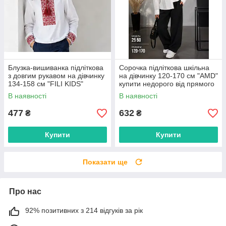
Блузка-вишиванка підліткова
Сорочка підліткова шкільна
з довгим рукавом на дівчинку
на дівчинку 120-170 см "AMD"
134-158 см "FILI KIDS"
купити недорого від прямого
недорого від прямого
постачальника
В наявності
В наявності
постачальника
477
632
₴
₴
Купити
Купити
Показати ще
Про нас
92% позитивних з 214 відгуків за рік