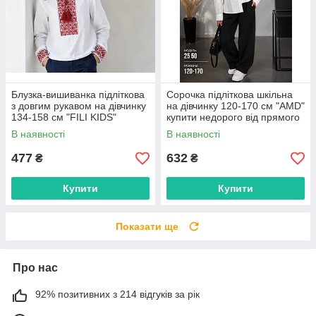
Блузка-вишиванка підліткова
Сорочка підліткова шкільна
з довгим рукавом на дівчинку
на дівчинку 120-170 см "AMD"
134-158 см "FILI KIDS"
купити недорого від прямого
недорого від прямого
постачальника
В наявності
В наявності
постачальника
477
632
₴
₴
Купити
Купити
Показати ще
Про нас
92% позитивних з 214 відгуків за рік