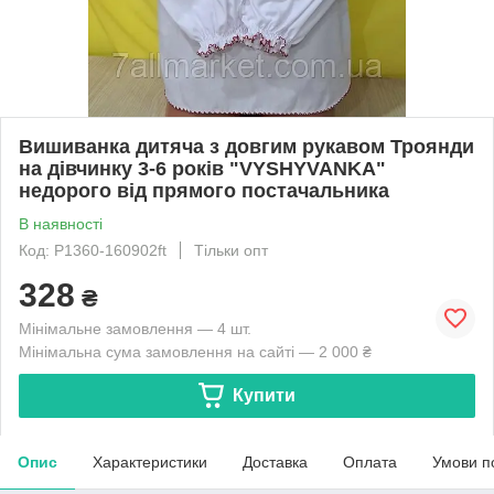
Вишиванка дитяча з довгим рукавом Троянди
на дівчинку 3-6 років "VYSHYVANKA"
недорого від прямого постачальника
В наявності
Код: P1360-160902ft
Тільки опт
328
₴
Мінімальне замовлення — 4 шт.
Мінімальна сума замовлення на сайті — 2 000 ₴
Купити
Опис
Характеристики
Доставка
Оплата
Умови п