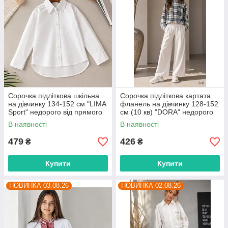
Сорочка підліткова шкільна
Сорочка підліткова картата
на дівчинку 134-152 см "LIMA
фланель на дівчинку 128-152
Sport" недорого від прямого
см (10 кв) "DORA" недорого
постачальника
від прямого постачальника
В наявності
В наявності
479
426
₴
₴
Купити
Купити
НОВИНКА 03.08.26
НОВИНКА 02.08.26