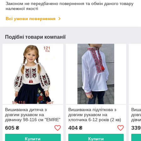
Законом не передбачено повернення та обмін даного товару
належної якості
Всі умови повернення
Подібні товари компанії
Вишиванка дитяча з
Вишиванка підліткова з
Виши
довгим рукавом на
довгим рукавом на
довг
дівчинку 98-116 см "EMRE"
хлопчика 6-12 років (2 кв)
дівч
недорого від прямого
"TURHAN" недорогого від
"VY
605
404
339
₴
₴
постачальника
прямого постачальника
від 
пост
Купити
Купити