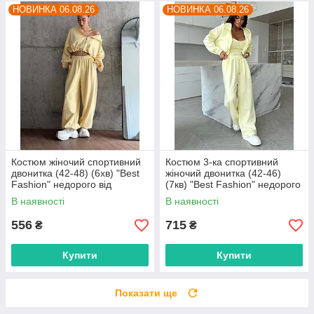
НОВИНКА 06.08.26
НОВИНКА 06.08.26
Костюм жіночий спортивний
Костюм 3-ка спортивний
двонитка (42-48) (6хв) "Best
жіночий двонитка (42-46)
Fashion" недорого від
(7кв) "Best Fashion" недорого
прямого постачальника
від прямого постачальника
В наявності
В наявності
556
715
₴
₴
Купити
Купити
Показати ще