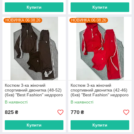
Купити
Купити
НОВИНКА 06.08.26
НОВИНКА 06.08.26
Костюм 3-ка жіночий
Костюм 3-ка жіночий
спортивний двонитка (48-52)
спортивний двонитка (42-46)
(6хв) "Best Fashion" недорого
(6хв) "Best Fashion" недорого
від прямого постачальника
від прямого постачальника
В наявності
В наявності
825
770
₴
₴
Купити
Купити