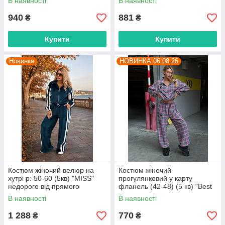
В наявності
В наявності
940
881
₴
₴
Купити
Купити
Новинка
НОВИНКА 06.08.26
Костюм жіночий велюр на
Костюм жіночий
хутрі р: 50-60 (5кв) "MISS"
прогулянковий у карту
недорого від прямого
фланель (42-48) (5 кв) "Best
постачальника
Fashion" недорого від
В наявності
В наявності
прямого постачальника
1 288
770
₴
₴