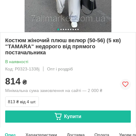
Костюм жіночий плюш велюр (50-56) (5 кв)
"TAMARA" недорого від прямого
постачальника
В наявності
Код: P0323-1338j
Опт і роздріб
814
₴
Мінімальна сума замовлення на сайті — 2 000 ₴
813 ₴
від 4 шт.
Купити
Опис
Характеристики
Доставка
Оплата
Умови п