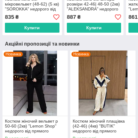
мікровельвет (48-62) (5 кв)
розміри 42-46| 48-50 (2кв)
жатк
"SOROKKA" недорого від
"ALEKSANDRA" недорого
"Lem
прямого постачальника
від прямого
від 
835
887
861
₴
₴
постачальника
пост
Купити
Купити
Акційні пропозиції та новинки
Новинка
Новинка
Костюм жіночий вельвет р
Костюм жіночий плащівка
50-60 (2кв) "Lemon Shop"
(42-46) (4кв) "BUTIK"
недорого від прямого
недорого від прямого
постачальника
постачальника