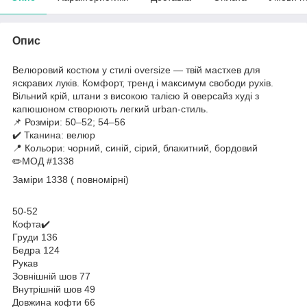
Опис
Велюровий костюм у стилі oversize — твій мастхев для
яскравих луків. Комфорт, тренд і максимум свободи рухів.
Вільний крій, штани з високою талією й оверсайз худі з
капюшоном створюють легкий urban-стиль.
📌 Розміри: 50–52; 54–56
✔️ Тканина: велюр
📍 Кольори: чорний, синій, сірий, блакитний, бордовий
✏️МОД #1338
Заміри 1338 ( повномірні)
50-52
Кофта✔️
Груди 136
Бедра 124
Рукав
Зовнішній шов 77
Внутрішній шов 49
Довжина кофти 66