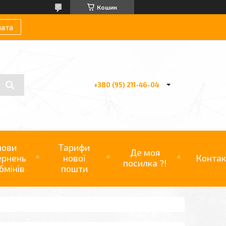
Кошик
лата
+380 (95) 211-46-04
мови
Тарифи
Де моя
ернень
нової
Контак
посилка ?!
бмінів
пошти