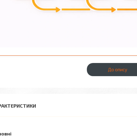
До опису
РАКТЕРИСТИКИ
новні