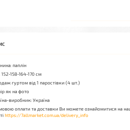
нина: паплін
; 152-158-164-170 см
даж гуртом від 1 паростівки (4 шт.)
ір як на фото
їна-виробник: Україна
мовою оплати та доставки Ви можете ознайомитися на н
ті
https://7allmarket.com.ua/delivery_info