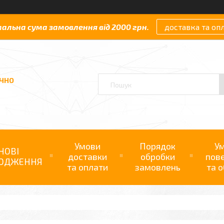
мальна сума замовлення від 2000 грн.
доставка та оп
АЧНО
Умови
Порядок
У
НОВІ
доставки
обробки
пов
ОДЖЕННЯ
та оплати
замовлень
та о