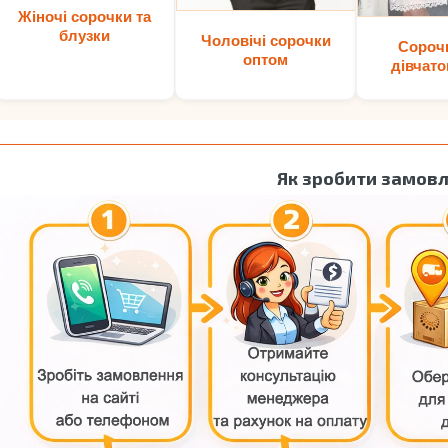
Жіночі сорочки та
блузки
Чоловічі сорочки
Сороч
оптом
дівчато
Як зробити замов