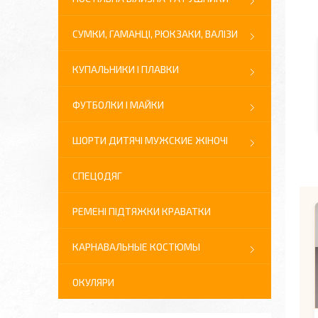
СУМКИ, ГАМАНЦІ, РЮКЗАКИ, ВАЛІЗИ
КУПАЛЬНИКИ І ПЛАВКИ
ФУТБОЛКИ І МАЙКИ
ШОРТИ ДИТЯЧІ МУЖСКИЕ ЖІНОЧІ
СПЕЦОДЯГ
РЕМЕНІ ПІДТЯЖКИ КРАВАТКИ
КАРНАВАЛЬНЫЕ КОСТЮМЫ
ОКУЛЯРИ