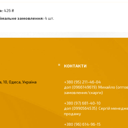
а:
426 ₴
імальне замовлення:
4 шт.
, 10, Одеса, Україна
+380 (95) 211-46-04
0966149619
Михайло (оптов
замовлення/скарги)
+380 (97) 681-40-10
0990564535
Сергій менедже
продажу
+380 (96) 614-96-15