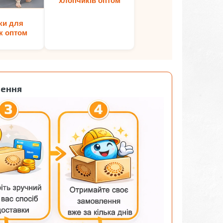
хлопчиків оптом
ки для
к оптом
лення