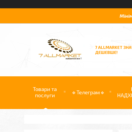
Міні
7 ALLMARKET ЗН
ДЕШЕВШЕ!
Товари та
🔹Телеграм🔹
послуги
НАДХ