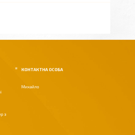
Михайло
і
р з