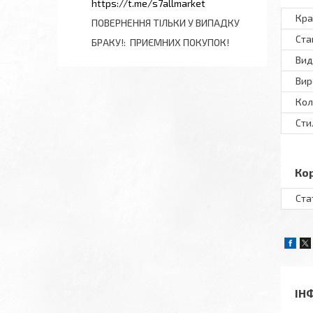
https://t.me/s7allmarket
Кра
ПОВЕРНЕННЯ ТІЛЬКИ У ВИПАДКУ
Ста
БРАКУ!
ПРИЄМНИХ ПОКУПОК!
Вид
Вир
Кол
Сти
Ко
Ста
ІН