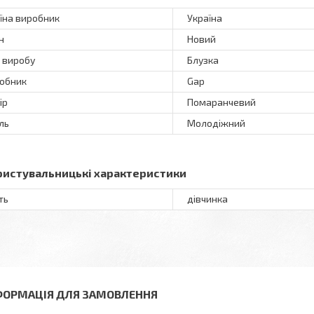
їна виробник
Україна
н
Новий
 виробу
Блузка
обник
Gap
ір
Помаранчевий
ль
Молодіжний
ристувальницькі характеристики
ть
дівчинка
ФОРМАЦІЯ ДЛЯ ЗАМОВЛЕННЯ