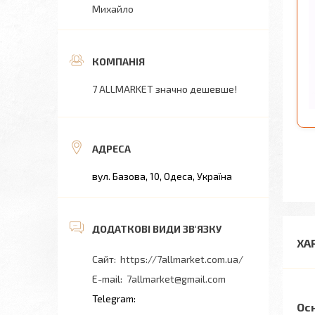
Михайло
7 ALLMARKET значно дешевше!
вул. Базова, 10, Одеса, Україна
ХА
https://7allmarket.com.ua/
7allmarket@gmail.com
Ос