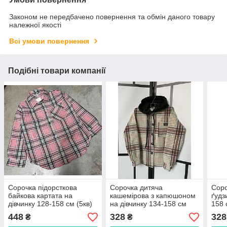
Законом не передбачено повернення та обмін даного товару
належної якості
Всі умови повернення
Подібні товари компанії
Сорочка підорсткова
Сорочка дитяча
Соро
байкова картата на
кашемірова з капюшоном
ґудз
дівчинку 128-158 см (5кв)
на дівчинку 134-158 см
158 
"KAPRIZ" недорого від
(3кв) "MALVINA" недорого
недо
448
328
328
₴
₴
прямого постачальника
від прямого
пост