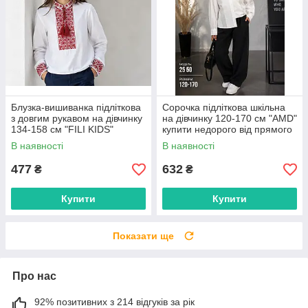
Блузка-вишиванка підліткова
Сорочка підліткова шкільна
з довгим рукавом на дівчинку
на дівчинку 120-170 см "AMD"
134-158 см "FILI KIDS"
купити недорого від прямого
недорого від прямого
постачальника
В наявності
В наявності
постачальника
477
632
₴
₴
Купити
Купити
Показати ще
Про нас
92% позитивних з 214 відгуків за рік