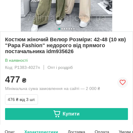
Костюм жіночий Велюр Розміри: 42-48 (10 кв)
"Papa Fashion" недорого від прямого
постачальника idm935626
В наявності
Код: P1383-4027n
Опт і роздріб
477
₴
Мінімальна сума замовлення на сайті — 2 000 ₴
476 ₴
від 3 шт.
Купити
Опис
Характеристики
Доставка
Оплата
Умови 