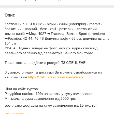
Опис
Костюм BEST COLORS - білий - синій (електрик) - графіт -
блакитний - чорний - беж - хакі - рожевий - світло-сірий -
темно-синій ➡️Мод. 4027 ➡️Тканина: Велюр Sport (premium)
➡️Розміри: 42-44, 46-48 Довжина кофти 65 см, довжина штанів
104 см
УВАГА! Відтінки товару на фото можуть відрізнятися від
реального залежно від параметрів Вашого монітора!
Товар можна придбати в роздріб ПЗ СПЕЧЦЕНЕ.
З умовою оплати та доставки Ви можете ознайомитися на
нашому сайті
https://7allmarket.prom.ua/delivery_info
Ціни на сайті гуртові!
Роздрібна націнка 10% на загальну суму замовлення!
Мінімальна сума замовлення від 2000 грн.
Безплатна доставка на суму замовлення від 15 тис. грн
Приховати