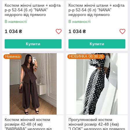
Костюм жіночі штани + кофта
Костюм жіночі штани + кофта
р-р 52-54 (6 л) "NANA"
р-р 52-54 (6 л) "NANA"
недорого від прямого
недорого від прямого
постачальника
постачальника
В наявності
В наявності
1 034
1 034
₴
₴
Купити
Купити
Новинка
НОВИНКА 08.08.26
Костюм жіночий костюм
Прогулянковий костюм
розміри 42-48 (4 кв)
жіночий розмір 42-48 (4кв)
"BARBARA" недорого від
"LOOK" недорого від прямого