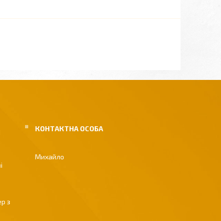
Михайло
і
р з