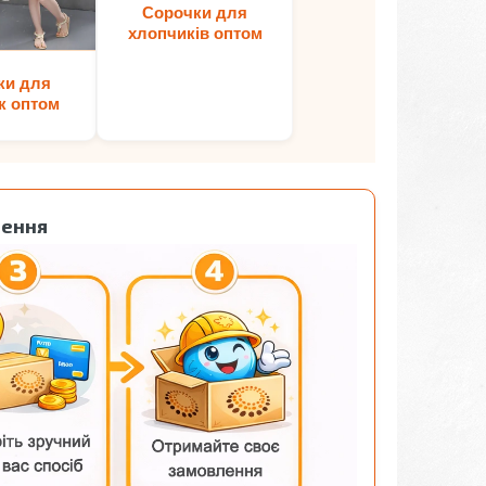
Сорочки для
хлопчиків оптом
ки для
к оптом
лення