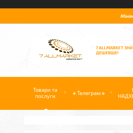
Міні
7 ALLMARKET ЗН
ДЕШЕВШЕ!
Товари та
🔹Телеграм🔹
послуги
НАДХ