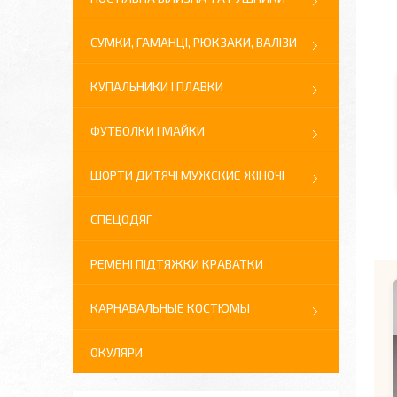
СУМКИ, ГАМАНЦІ, РЮКЗАКИ, ВАЛІЗИ
КУПАЛЬНИКИ І ПЛАВКИ
ФУТБОЛКИ І МАЙКИ
ШОРТИ ДИТЯЧІ МУЖСКИЕ ЖІНОЧІ
СПЕЦОДЯГ
РЕМЕНІ ПІДТЯЖКИ КРАВАТКИ
КАРНАВАЛЬНЫЕ КОСТЮМЫ
ОКУЛЯРИ