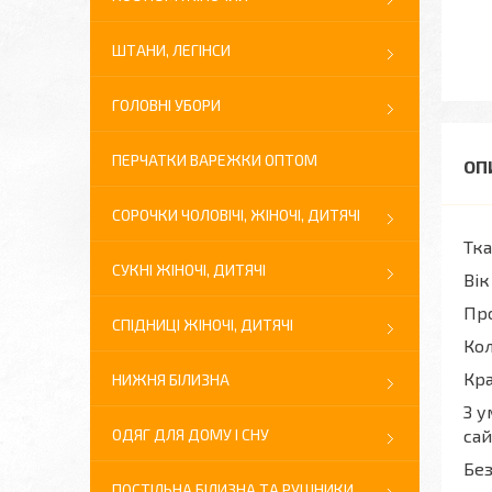
ШТАНИ, ЛЕГІНСИ
ГОЛОВНІ УБОРИ
ПЕРЧАТКИ ВАРЕЖКИ ОПТОМ
СОРОЧКИ ЧОЛОВІЧІ, ЖІНОЧІ, ДИТЯЧІ
Тка
СУКНІ ЖІНОЧІ, ДИТЯЧІ
Вік
Про
СПІДНИЦІ ЖІНОЧІ, ДИТЯЧІ
Кол
Кра
НИЖНЯ БІЛИЗНА
З у
ОДЯГ ДЛЯ ДОМУ І СНУ
сай
Без
ПОСТІЛЬНА БІЛИЗНА ТА РУШНИКИ