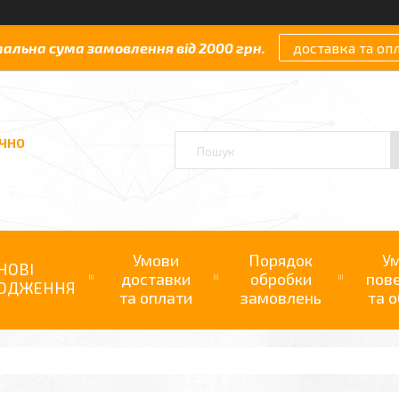
мальна сума замовлення від 2000 грн.
доставка та оп
АЧНО
Умови
Порядок
У
НОВІ
доставки
обробки
пов
ОДЖЕННЯ
та оплати
замовлень
та о