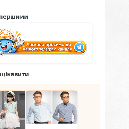
 першими
ацікавити