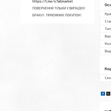
https://t.me/s7allmarket
Ос
ПОВЕРНЕННЯ ТІЛЬКИ У ВИПАДКУ
Кра
БРАКУ!
ПРИЄМНИХ ПОКУПОК!
Ста
Тип
Вир
Кол
Вид
Ко
Сез