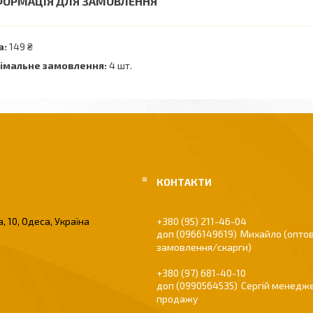
ФОРМАЦІЯ ДЛЯ ЗАМОВЛЕННЯ
а:
149 ₴
імальне замовлення:
4 шт.
, 10, Одеса, Україна
+380 (95) 211-46-04
0966149619
Михайло (оптов
замовлення/скарги)
+380 (97) 681-40-10
0990564535
Сергій менедже
продажу