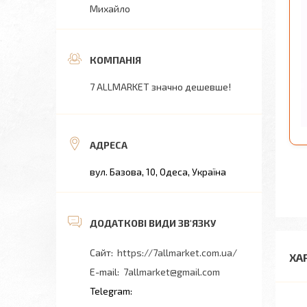
Михайло
7 ALLMARKET значно дешевше!
вул. Базова, 10, Одеса, Україна
https://7allmarket.com.ua/
ХА
7allmarket@gmail.com