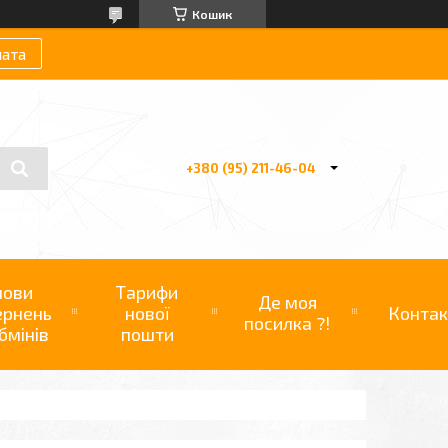
Кошик
лата
+380 (95) 211-46-04
мови
Тарифи
Де моя
ернень
нової
Контак
посилка ?!
бмінів
пошти