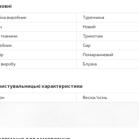
новні
їна виробник
Туреччина
н
Новий
 тканини
Трикотаж
обник
Gap
ір
Помаранчевий
 виробу
Блузка
ристувальницькі характеристики
он
Весна/осінь