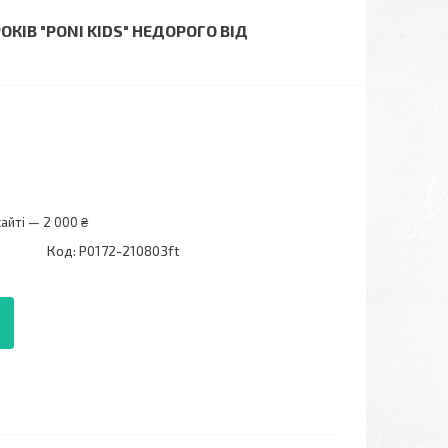
КІВ "PONI KIDS" НЕДОРОГО ВІД
айті — 2 000 ₴
Код:
P0172-210803ft