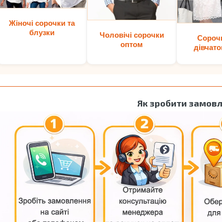
Жіночі сорочки та
блузки
Чоловічі сорочки
Сороч
оптом
дівчато
Як зробити замов