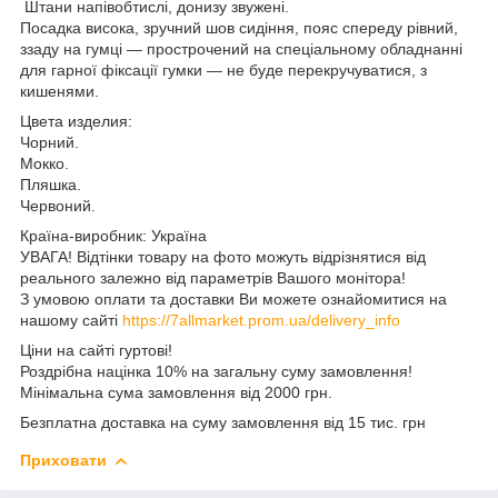
Штани напівобтислі, донизу звужені.
Посадка висока, зручний шов сидіння, пояс спереду рівний,
ззаду на гумці — прострочений на спеціальному обладнанні
для гарної фіксації гумки — не буде перекручуватися, з
кишенями.
Цвета изделия:
Чорний.
Мокко.
Пляшка.
Червоний.
Країна-виробник: Україна
УВАГА! Відтінки товару на фото можуть відрізнятися від
реального залежно від параметрів Вашого монітора!
З умовою оплати та доставки Ви можете ознайомитися на
нашому сайті
https://7allmarket.prom.ua/delivery_info
Ціни на сайті гуртові!
Роздрібна націнка 10% на загальну суму замовлення!
Мінімальна сума замовлення від 2000 грн.
Безплатна доставка на суму замовлення від 15 тис. грн
Приховати