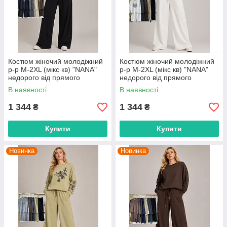
Костюм жіночий молодіжний
Костюм жіночий молодіжний
р-р M-2XL (мікс кв) "NANA"
р-р M-2XL (мікс кв) "NANA"
недорого від прямого
недорого від прямого
постачальника
постачальника
В наявності
В наявності
1 344
1 344
₴
₴
Купити
Купити
Новинка
Новинка