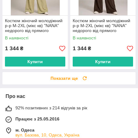
Костюм жіночий молодіжний
Костюм жіночий молодіжний
р-р M-2XL (мікс кв) "NANA"
р-р M-2XL (мікс кв) "NANA"
недорого від прямого
недорого від прямого
постачальника
постачальника
В наявності
В наявності
1 344
1 344
₴
₴
Купити
Купити
Показати ще
Про нас
92% позитивних з 214 відгуків за рік
Працює з 25.05.2016
м. Одеса
вул. Базова, 10, Одеса, Україна