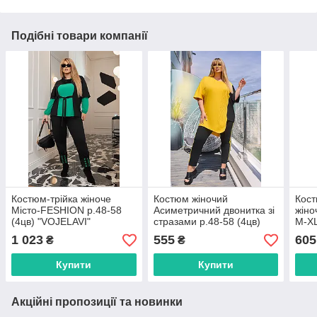
Подібні товари компанії
Костюм-трійка жіноче
Костюм жіночий
Кост
Місто-FESHION р.48-58
Асиметричний двонитка зі
жіно
(4цв) "VOJELAVI"
стразами р.48-58 (4цв)
M-XL
недорого від прямого
"VOJELAVI"дорого від
недо
1 023
555
605
₴
₴
постачальника
прямого постачальника
пост
Купити
Купити
Акційні пропозиції та новинки