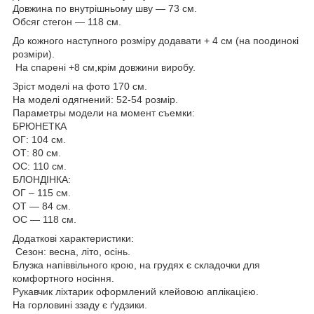
Довжина по внутрішньому шву — 73 см.
Обсяг стегон — 118 см.
До кожного наступного розміру додавати + 4 см (на поодинокі
розміри).
На спарені +8 см,крім довжини виробу.
Зріст моделі на фото 170 см.
На моделі одягнений: 52-54 розмір.
Параметры модели на момент съемки:
БРЮНЕТКА
ОГ: 104 см.
ОТ: 80 см.
ОС: 110 см.
БЛОНДІНКА:
ОГ – 115 см.
ОТ — 84 см.
ОС — 118 см.
Додаткові характеристики:
Сезон: весна, літо, осінь.
Блузка напіввільного крою, на грудях є складочки для
комфортного носіння.
Рукавчик ліхтарик оформлений клейовою аплікацією.
На горловині ззаду є ґудзики.