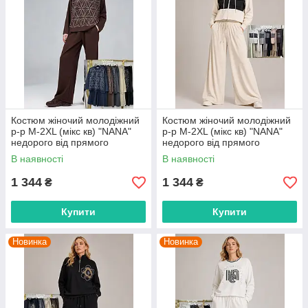
Костюм жіночий молодіжний
Костюм жіночий молодіжний
р-р M-2XL (мікс кв) "NANA"
р-р M-2XL (мікс кв) "NANA"
недорого від прямого
недорого від прямого
постачальника
постачальника
В наявності
В наявності
1 344
1 344
₴
₴
Купити
Купити
Новинка
Новинка