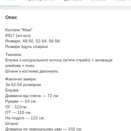
Опис
Костюм "Макі"
#917 (ал-коз)
Розміри: 48-50, 52-54, 56-58.
Розміри йдуть спарені.
Тканина:
Блузка з натурального котону (м'яте стрейч) + аплікація
клейова + пояс.
Штани з костюма діагональ.
Фактичні заміри:
За 52-54 розміром.
Блузка:
Довжина від плеча — 72 см.
Рукави — 53 см.
ОГ - 112см.
ОТ — 110 см.
На подолі — 122 см.
Штани:
Довжина по зовнішньому шву — 102 см.