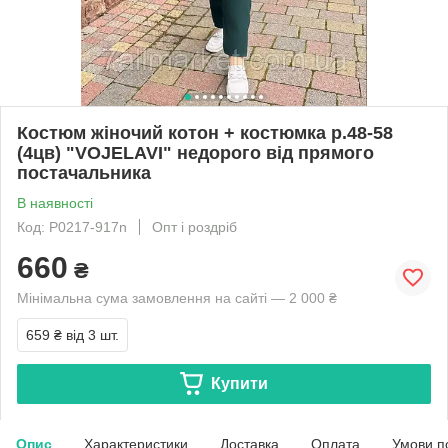
Костюм жіночий котон + костюмка р.48-58
(4цв) "VOJELAVI" недорого від прямого
постачальника
В наявності
Код: P0217-917n
Опт і роздріб
660
₴
Мінімальна сума замовлення на сайті — 2 000 ₴
659 ₴
від 3 шт.
Купити
Опис
Характеристики
Доставка
Оплата
Умови п