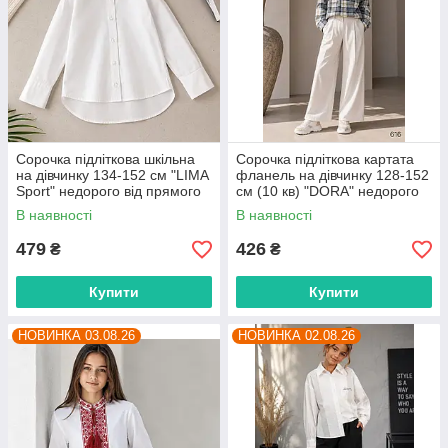
Сорочка підліткова шкільна
Сорочка підліткова картата
на дівчинку 134-152 см "LIMA
фланель на дівчинку 128-152
Sport" недорого від прямого
см (10 кв) "DORA" недорого
постачальника
від прямого постачальника
В наявності
В наявності
479
426
₴
₴
Купити
Купити
НОВИНКА 03.08.26
НОВИНКА 02.08.26