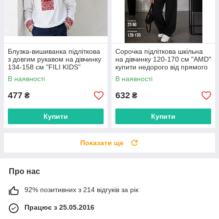
Блузка-вишиванка підліткова
Сорочка підліткова шкільна
з довгим рукавом на дівчинку
на дівчинку 120-170 см "AMD"
134-158 см "FILI KIDS"
купити недорого від прямого
недорого від прямого
постачальника
В наявності
В наявності
постачальника
477
632
₴
₴
Купити
Купити
Показати ще
Про нас
92% позитивних з 214 відгуків за рік
Працює з 25.05.2016