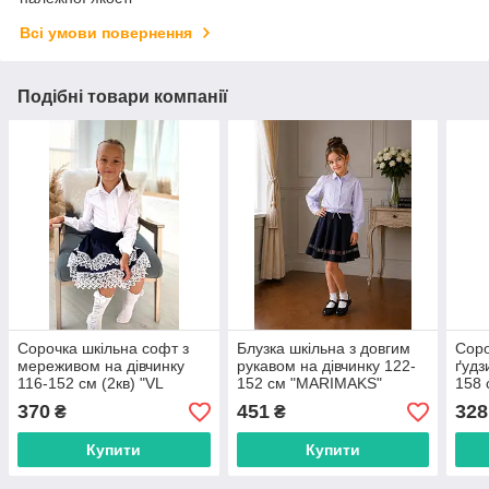
Всі умови повернення
Подібні товари компанії
Сорочка шкільна софт з
Блузка шкільна з довгим
Соро
мереживом на дівчинку
рукавом на дівчинку 122-
ґудз
116-152 см (2кв) "VL
152 см "MARIMAKS"
158 
CLASSIC" недорого від
купити недорого від
недо
370
451
328
₴
₴
прямого постачальника
прямого постачальника
пост
Купити
Купити