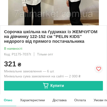
Сорочка шкільна на ґудзиках із ЖЕМЧУГОМ
на дівчинку 122-152 см "PELIN KIDS"
недорого від прямого постачальника
В наявності
Код: P1175-7037t
Тільки опт
321
₴
Мінімальне замовлення — 6 шт.
Мінімальна сума замовлення на сайті — 2 000 ₴
Купити
Опис
Характеристики
Доставка
Оплата
Умови п