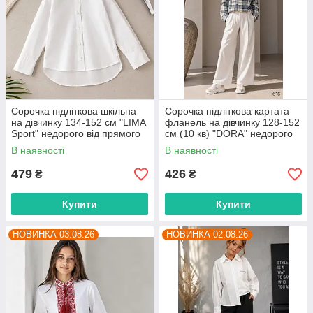
Сорочка підліткова шкільна
Сорочка підліткова картата
на дівчинку 134-152 см "LIMA
фланель на дівчинку 128-152
Sport" недорого від прямого
см (10 кв) "DORA" недорого
постачальника
від прямого постачальника
В наявності
В наявності
479
426
₴
₴
Купити
Купити
НОВИНКА 03.08.26
НОВИНКА 02.08.26