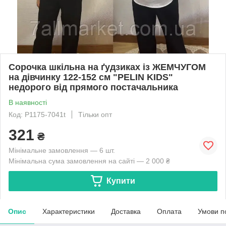
Сорочка шкільна на ґудзиках із ЖЕМЧУГОМ
на дівчинку 122-152 см "PELIN KIDS"
недорого від прямого постачальника
В наявності
Код: P1175-7041t
Тільки опт
321
₴
Мінімальне замовлення — 6 шт.
Мінімальна сума замовлення на сайті — 2 000 ₴
Купити
Опис
Характеристики
Доставка
Оплата
Умови п