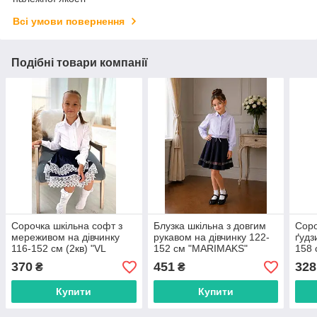
Всі умови повернення
Подібні товари компанії
Сорочка шкільна софт з
Блузка шкільна з довгим
Соро
мереживом на дівчинку
рукавом на дівчинку 122-
ґудз
116-152 см (2кв) "VL
152 см "MARIMAKS"
158 
CLASSIC" недорого від
купити недорого від
недо
370
451
328
₴
₴
прямого постачальника
прямого постачальника
пост
Купити
Купити