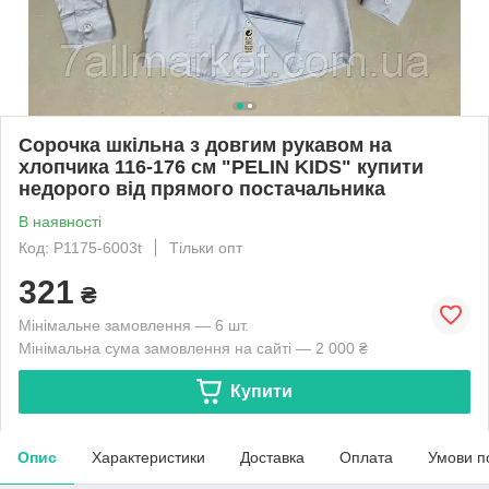
Сорочка шкільна з довгим рукавом на
хлопчика 116-176 см "PELIN KIDS" купити
недорого від прямого постачальника
В наявності
Код: P1175-6003t
Тільки опт
321
₴
Мінімальне замовлення — 6 шт.
Мінімальна сума замовлення на сайті — 2 000 ₴
Купити
Опис
Характеристики
Доставка
Оплата
Умови п