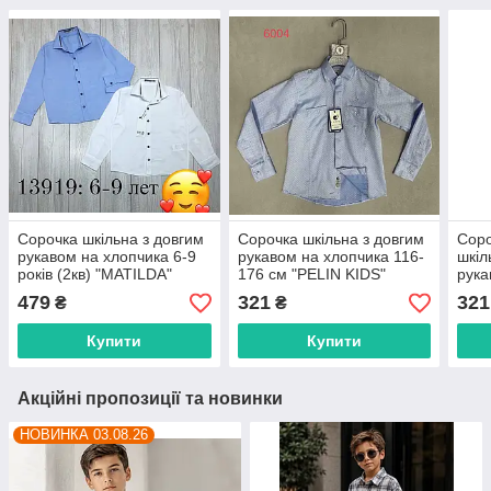
Сорочка шкільна з довгим
Сорочка шкільна з довгим
Соро
рукавом на хлопчика 6-9
рукавом на хлопчика 116-
шкіл
років (2кв) "MATILDA"
176 см "PELIN KIDS"
рука
недорого від прямого
купити недорого від
140 
479
321
321
₴
₴
постачальника
прямого постачальника
недо
пост
Купити
Купити
Акційні пропозиції та новинки
НОВИНКА 03.08.26