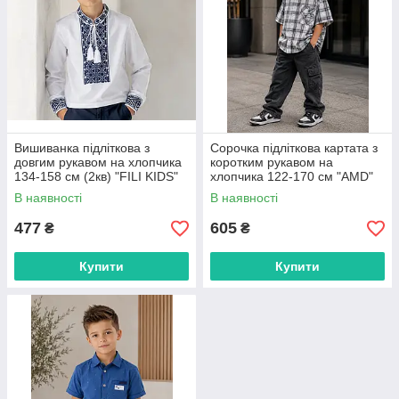
Вишиванка підліткова з
Сорочка підліткова картата з
довгим рукавом на хлопчика
коротким рукавом на
134-158 см (2кв) "FILI KIDS"
хлопчика 122-170 см "AMD"
недорого від прямого
недорого від прямого
В наявності
В наявності
постачальника
постачальника
477
605
₴
₴
Купити
Купити