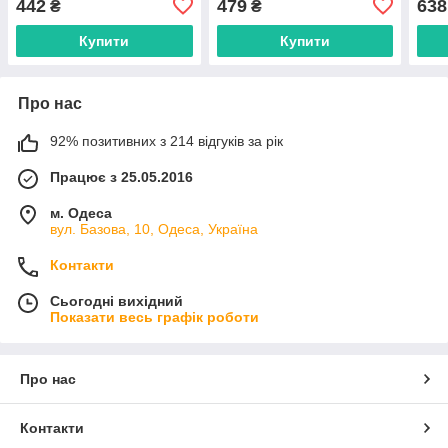
442
479
638
₴
₴
недорогого гуртом від
гуртом від прямого
гурт
прямого постачальника
постачальника
пост
Купити
Купити
Про нас
92% позитивних з 214 відгуків за рік
Працює з 25.05.2016
м. Одеса
вул. Базова, 10, Одеса, Україна
Контакти
Сьогодні вихідний
Показати весь графік роботи
Про нас
Контакти