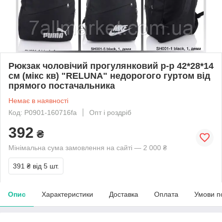
Рюкзак чоловічий прогулянковий р-р 42*28*14
см (мікс кв) "RELUNA" недорогого гуртом від
прямого постачальника
Немає в наявності
Код: P0901-160716fa
Опт і роздріб
392
₴
Мінімальна сума замовлення на сайті — 2 000 ₴
391 ₴
від 5 шт.
Опис
Характеристики
Доставка
Оплата
Умови п