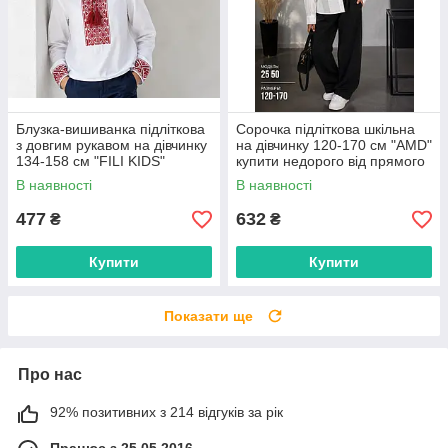
Блузка-вишиванка підліткова
Сорочка підліткова шкільна
з довгим рукавом на дівчинку
на дівчинку 120-170 см "AMD"
134-158 см "FILI KIDS"
купити недорого від прямого
недорого від прямого
постачальника
В наявності
В наявності
постачальника
477
632
₴
₴
Купити
Купити
Показати ще
Про нас
92% позитивних з 214 відгуків за рік