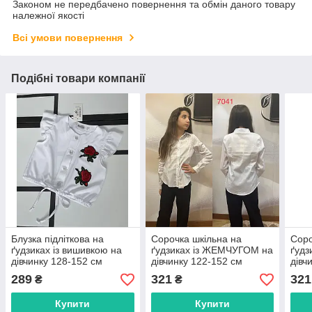
Законом не передбачено повернення та обмін даного товару
належної якості
Всі умови повернення
Подібні товари компанії
Блузка підліткова на
Сорочка шкільна на
Соро
ґудзиках із вишивкою на
ґудзиках із ЖЕМЧУГОМ на
ґудз
дівчинку 128-152 см
дівчинку 122-152 см
дівч
"MALVINA" недорого від
"PELIN KIDS" недорого від
"PEL
289
321
321
₴
₴
прямого постачальника
прямого постачальника
прям
Купити
Купити