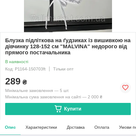
Блузка підліткова на ґудзиках із вишивкою на
дівчинку 128-152 см "MALVINA" недорого від
прямого постачальника
В наявності
Код: P1164-150703ft
Тільки опт
289
₴
Мінімальне замовлення — 5 шт.
Мінімальна сума замовлення на сайті — 2 000 ₴
Купити
Опис
Характеристики
Доставка
Оплата
Умови п