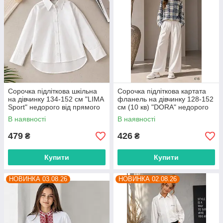
Сорочка підліткова шкільна
Сорочка підліткова картата
на дівчинку 134-152 см "LIMA
фланель на дівчинку 128-152
Sport" недорого від прямого
см (10 кв) "DORA" недорого
постачальника
від прямого постачальника
В наявності
В наявності
479
426
₴
₴
Купити
Купити
НОВИНКА 03.08.26
НОВИНКА 02.08.26