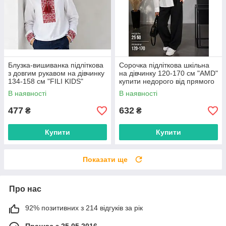
Блузка-вишиванка підліткова
Сорочка підліткова шкільна
з довгим рукавом на дівчинку
на дівчинку 120-170 см "AMD"
134-158 см "FILI KIDS"
купити недорого від прямого
недорого від прямого
постачальника
В наявності
В наявності
постачальника
477
632
₴
₴
Купити
Купити
Показати ще
Про нас
92% позитивних з 214 відгуків за рік