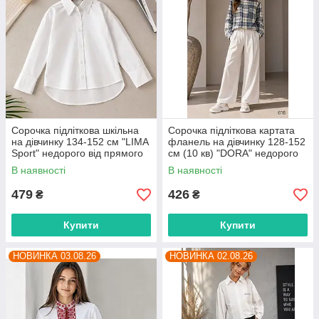
Сорочка підліткова шкільна
Сорочка підліткова картата
на дівчинку 134-152 см "LIMA
фланель на дівчинку 128-152
Sport" недорого від прямого
см (10 кв) "DORA" недорого
постачальника
від прямого постачальника
В наявності
В наявності
479
426
₴
₴
Купити
Купити
НОВИНКА 03.08.26
НОВИНКА 02.08.26