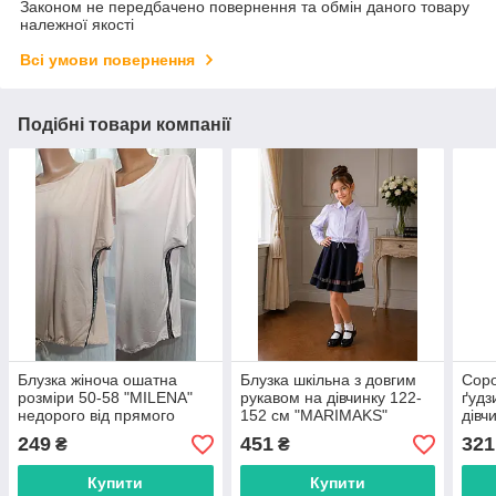
Законом не передбачено повернення та обмін даного товару
належної якості
Всі умови повернення
Подібні товари компанії
Блузка жіноча ошатна
Блузка шкільна з довгим
Соро
розміри 50-58 "MILENA"
рукавом на дівчинку 122-
ґудз
недорого від прямого
152 см "MARIMAKS"
дівч
постачальника
купити недорого від
"PEL
249
451
321
₴
₴
прямого постачальника
прям
Купити
Купити