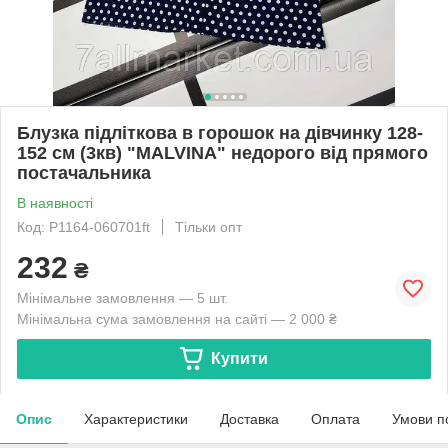
Блузка підліткова в горошок на дівчинку 128-
152 см (3кв) "MALVINA" недорого від прямого
постачальника
В наявності
Код: P1164-060701ft
Тільки опт
232
₴
Мінімальне замовлення — 5 шт.
Мінімальна сума замовлення на сайті — 2 000 ₴
Купити
Опис
Характеристики
Доставка
Оплата
Умови п