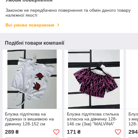
Законом не передбачено повернення та обмін даного товару
належної якості
Всі умови повернення
Подібні товари компанії
Блузка підліткова на
Блузка підліткова стильна
Блуз
ґудзиках із вишивкою на
атласна на дівчинку 128-
з ме
дівчинку 128-152 см
146 см (3кв) "MALVINA"
128-
"MALVINA" недорого від
недорого від прямого
"MAL
289
171
294
₴
₴
прямого постачальника
постачальника
прям