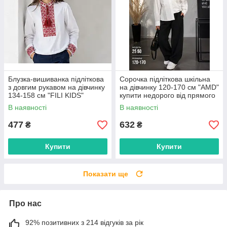
Блузка-вишиванка підліткова
Сорочка підліткова шкільна
з довгим рукавом на дівчинку
на дівчинку 120-170 см "AMD"
134-158 см "FILI KIDS"
купити недорого від прямого
недорого від прямого
постачальника
В наявності
В наявності
постачальника
477
632
₴
₴
Купити
Купити
Показати ще
Про нас
92% позитивних з 214 відгуків за рік