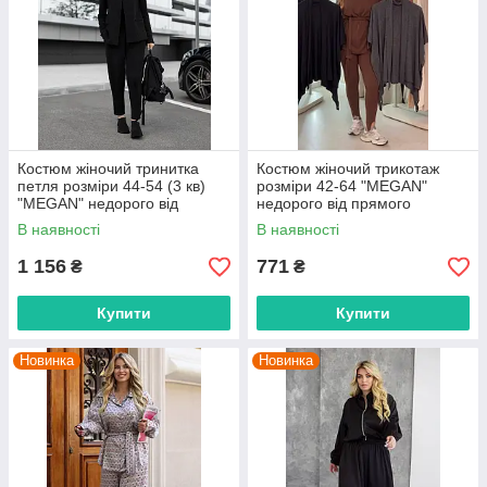
Костюм жіночий тринитка
Костюм жіночий трикотаж
петля розміри 44-54 (3 кв)
розміри 42-64 "MEGAN"
"MEGAN" недорого від
недорого від прямого
прямого постачальника
постачальника
В наявності
В наявності
1 156
771
₴
₴
Купити
Купити
Новинка
Новинка