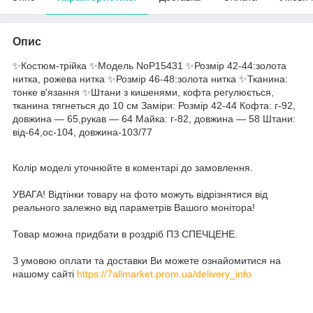
Опис
✨Костюм-трійка ✨Модель NoР15431 ✨Розмір 42-44:золота
нитка, рожева нитка ✨Розмір 46-48:золота нитка ✨Тканина:
тонке в'язання ✨Штани з кишенями, кофта регулюється,
тканина тягнеться до 10 см Заміри: Розмір 42-44 Кофта: г-92,
довжина — 65,рукав — 64 Майка: г-82, довжина — 58 Штани:
від-64,ос-104, довжина-103/77
Колір моделі уточнюйте в коментарі до замовлення.
УВАГА! Відтінки товару на фото можуть відрізнятися від
реального залежно від параметрів Вашого монітора!
Товар можна придбати в роздріб ПЗ СПЕЧЦЕНЕ.
З умовою оплати та доставки Ви можете ознайомитися на
нашому сайті
https://7allmarket.prom.ua/delivery_info