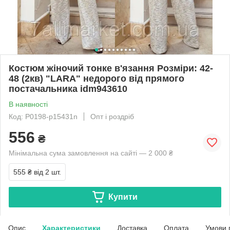
Костюм жіночий тонке в'язання Розміри: 42-
48 (2кв) "LARA" недорого від прямого
постачальника idm943610
В наявності
Код: P0198-р15431n
Опт і роздріб
556
₴
Мінімальна сума замовлення на сайті — 2 000 ₴
555 ₴
від 2 шт.
Купити
Опис
Характеристики
Доставка
Оплата
Умови 