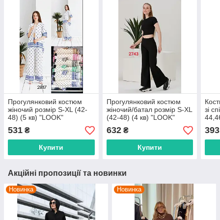
Прогулянковий костюм
Прогулянковий костюм
Кост
жіночий розмір S-XL (42-
жіночий/батал розмір S-XL
зі с
48) (5 кв) "LOOK"
(42-48) (4 кв) "LOOK"
44,4
недорого від прямого
недорого від прямого
недо
531
632
393
₴
₴
постачальника
постачальника
пост
Купити
Купити
Акційні пропозиції та новинки
Новинка
Новинка