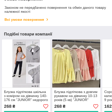
Законом не передбачено повернення та обмін даного товару
належної якості
Всі умови повернення
Подібні товари компанії
Блузка підліткова шкільна
Блузка підліткова з довгим
Соро
з коміром на дівчинку 140-
рукавом на дівчинку 10-13
капю
176 см "JUNIOR" недорого
років (5 кв) "JUNIOR"
9 ро
від прямого
недорого від прямого
недо
268
268
162
₴
₴
постачальника
постачальника
пост