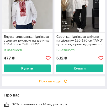
Блузка-вишиванка підліткова
Сорочка підліткова шкільна
з довгим рукавом на дівчинку
на дівчинку 120-170 см "AMD"
134-158 см "FILI KIDS"
купити недорого від прямого
недорого від прямого
постачальника
В наявності
В наявності
постачальника
477
632
₴
₴
Купити
Купити
Показати ще
Про нас
92% позитивних з 214 відгуків за рік