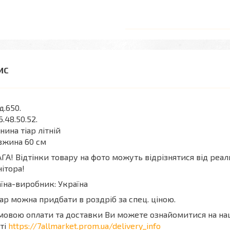
.650.
6.48.50.52.
нина тіар літній
вжина 60 см
ГА! Відтінки товару на фото можуть відрізнятися від реа
ітора!
їна-виробник: Україна
ар можна придбати в роздріб за спец. ціною.
мовою оплати та доставки Ви можете ознайомитися на н
ті
https://7allmarket.prom.ua/delivery_info