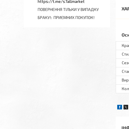
https://t.me/s7allmarket
ХА
ПОВЕРНЕННЯ ТІЛЬКИ У ВИПАДКУ
БРАКУ!
ПРИЄМНИХ ПОКУПОК!
Ос
Кра
Сти
Сез
Ста
Вир
Кол
ІН