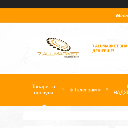
Міні
7 ALLMARKET ЗН
ДЕШЕВШЕ!
Товари та
🔹Телеграм🔹
послуги
НАДХ