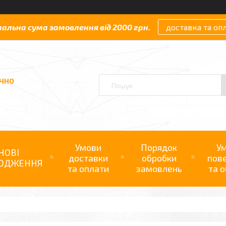
мальна сума замовлення від 2000 грн.
доставка та оп
АЧНО
Умови
Порядок
У
НОВІ
доставки
обробки
пов
ОДЖЕННЯ
та оплати
замовлень
та о