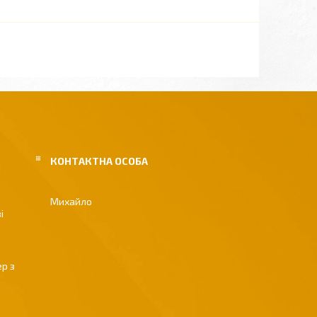
Михайло
і
р з