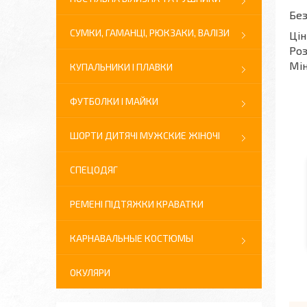
Без
СУМКИ, ГАМАНЦІ, РЮКЗАКИ, ВАЛІЗИ
Цін
Роз
Мін
КУПАЛЬНИКИ І ПЛАВКИ
ФУТБОЛКИ І МАЙКИ
ШОРТИ ДИТЯЧІ МУЖСКИЕ ЖІНОЧІ
СПЕЦОДЯГ
РЕМЕНІ ПІДТЯЖКИ КРАВАТКИ
КАРНАВАЛЬНЫЕ КОСТЮМЫ
ОКУЛЯРИ