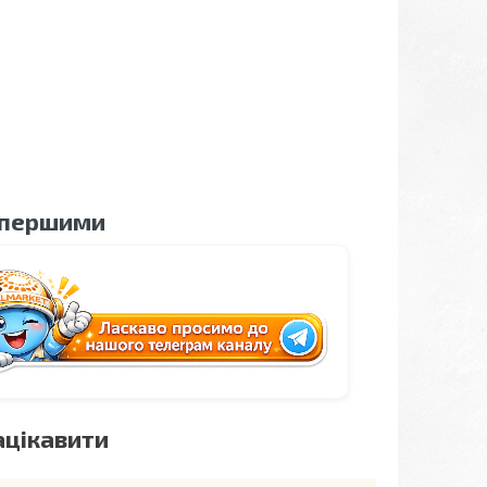
 першими
ацікавити