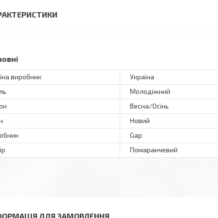
РАКТЕРИСТИКИ
новні
їна виробник
Україна
ль
Молодіжний
он
Весна/Осінь
н
Новий
обник
Gap
ір
Помаранчевий
ФОРМАЦІЯ ДЛЯ ЗАМОВЛЕННЯ