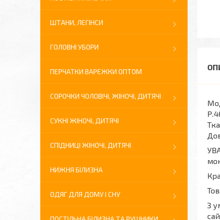
ШТАНИ, ЛЕГІНСИ
ГОЛОВНІ УБОРИ
ПЕРЧАТКИ ВАРЕЖКИ ОПТОМ
СОРОЧКИ ЧОЛОВІЧІ, ЖІНОЧІ, ДИТЯЧІ
Мод
Р.4
СУКНІ ЖІНОЧІ, ДИТЯЧІ
Тка
До
СПІДНИЦІ ЖІНОЧІ, ДИТЯЧІ
УВА
мон
НИЖНЯ БІЛИЗНА
Кра
Тов
ОДЯГ ДЛЯ ДОМУ І СНУ
З у
сай
ПОСТІЛЬНА БІЛИЗНА ТА РУШНИКИ