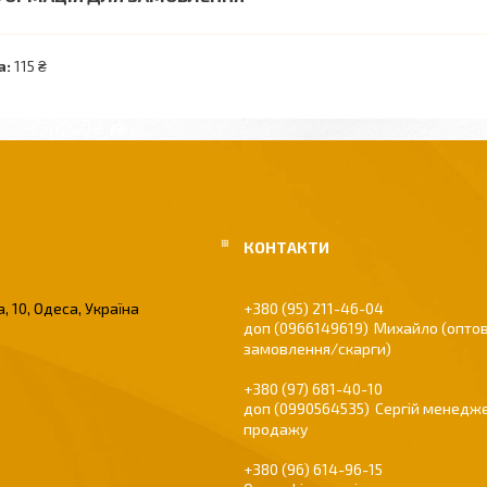
а:
115 ₴
, 10, Одеса, Україна
+380 (95) 211-46-04
0966149619
Михайло (оптов
замовлення/скарги)
+380 (97) 681-40-10
0990564535
Сергій менедже
продажу
+380 (96) 614-96-15