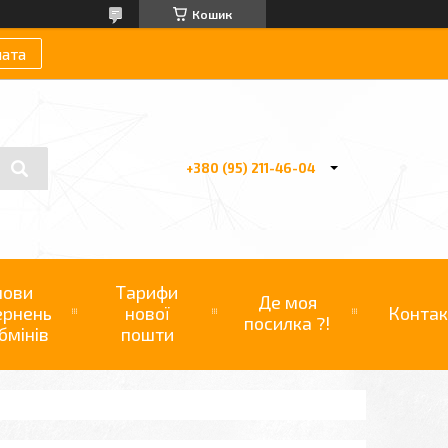
Кошик
лата
+380 (95) 211-46-04
мови
Тарифи
Де моя
ернень
нової
Контак
посилка ?!
бмінів
пошти