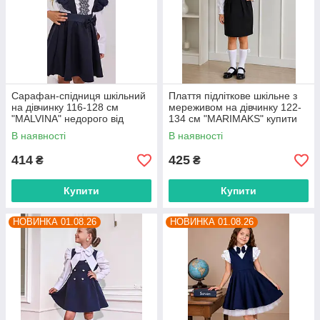
Сарафан-спідниця шкільний
Плаття підліткове шкільне з
на дівчинку 116-128 см
мереживом на дівчинку 122-
"MALVINA" недорого від
134 см "MARIMAKS" купити
прямого постачальника
гуртом в Одесі на 7км
В наявності
В наявності
414
425
₴
₴
Купити
Купити
НОВИНКА 01.08.26
НОВИНКА 01.08.26