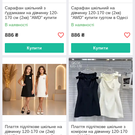
Сарафан шкільний з
Сарафан шкільний на
ґудзиками на дівчинку 120-
дівчинку 120-170 см (2кв)
170 см (2кв) "AMD" купити
"AMD" купити гуртом в Одесі
гуртом в Одесі на 7км
на 7км
В наявності
В наявності
886
886
₴
₴
Купити
Купити
Плаття підліткове шкільне на
Плаття підліткове шкільне з
дівчинку 120-170 см (2кв)
коміром на дівчинку 120-170