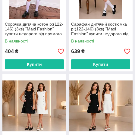
Сорочка дитяча котон р:(122-
Сарафан дитячий костюмка
146) (3кв) "Maxi Fashion"
р:(122-146) (3кв) "Maxi
купити недорого від прямого
Fashion" купити недорого від
постачальника
прямого постачальника
В наявності
В наявності
404
639
₴
₴
Купити
Купити