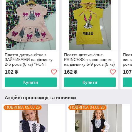
Плаття дитяче літнє з
Плаття дитяче літнє
Плат
ЗАЙЧИКАМИ на дівчинку
PRINCESS з капюшоном
виши
2-5 років (6 кв) "PONI
на дівчинку 5-9 років (5 кв)
рокі
KIDS"купити недорого від
"PONI KIDS" купити гуртом
купи
102
162
107
₴
₴
прямого постачальника
в Одесі на 7км
км
Купити
Купити
Акційні пропозиції та новинки
НОВИНКА 05.08.26
НОВИНКА 04.08.26