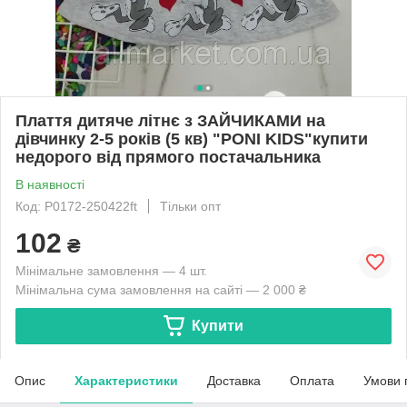
Плаття дитяче літнє з ЗАЙЧИКАМИ на
дівчинку 2-5 років (5 кв) "PONI KIDS"купити
недорого від прямого постачальника
В наявності
Код: P0172-250422ft
Тільки опт
102
₴
Мінімальне замовлення — 4 шт.
Мінімальна сума замовлення на сайті — 2 000 ₴
Купити
Опис
Характеристики
Доставка
Оплата
Умови 