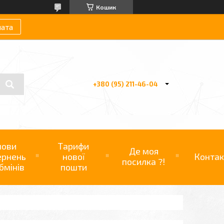
Кошик
лата
+380 (95) 211-46-04
мови
Тарифи
Де моя
ернень
нової
Контак
посилка ?!
бмінів
пошти