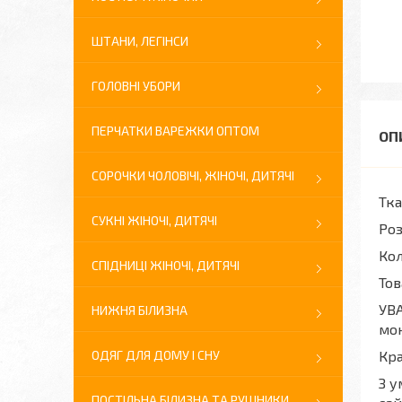
ШТАНИ, ЛЕГІНСИ
ГОЛОВНІ УБОРИ
ПЕРЧАТКИ ВАРЕЖКИ ОПТОМ
СОРОЧКИ ЧОЛОВІЧІ, ЖІНОЧІ, ДИТЯЧІ
Тка
СУКНІ ЖІНОЧІ, ДИТЯЧІ
Роз
Кол
СПІДНИЦІ ЖІНОЧІ, ДИТЯЧІ
Тов
УВА
НИЖНЯ БІЛИЗНА
мон
ОДЯГ ДЛЯ ДОМУ І СНУ
Кра
З у
ПОСТІЛЬНА БІЛИЗНА ТА РУШНИКИ