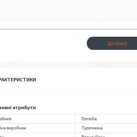
До опису
РАКТЕРИСТИКИ
новні атрибути
обник
Donella
їна виробник
Туреччина
он
Весна/Осінь