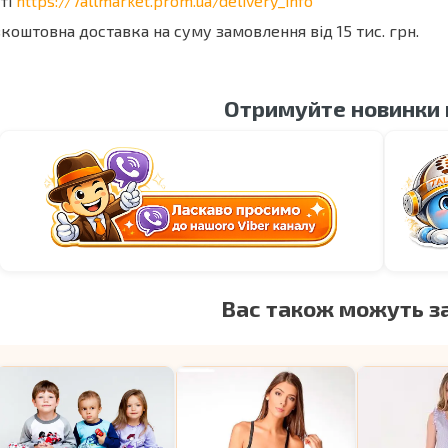
ті
https://7allmarket.prom.ua/delivery_info
коштовна доставка на суму замовлення від 15 тис. грн.
Отримуйте новинки
Вас також можуть з