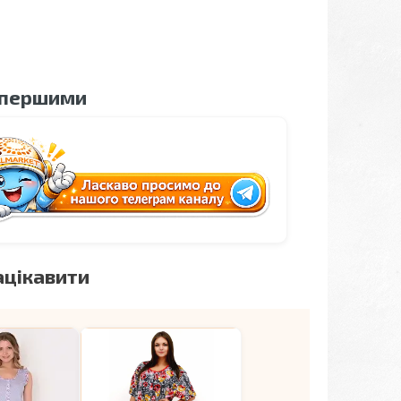
 першими
ацікавити