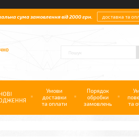
мальна сума замовлення від 2000 грн.
доставка та оп
АЧНО
Умови
Порядок
У
НОВІ
доставки
обробки
пов
ОДЖЕННЯ
та оплати
замовлень
та о