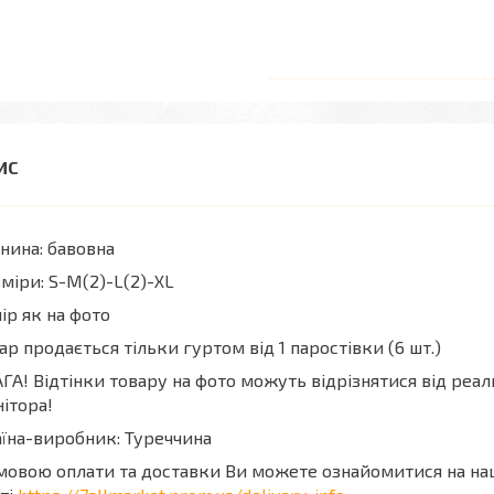
нина: бавовна
міри: S-M(2)-L(2)-XL
ір як на фото
ар продається тільки гуртом від 1 паростівки (6 шт.)
ГА! Відтінки товару на фото можуть відрізнятися від реа
ітора!
їна-виробник: Туреччина
мовою оплати та доставки Ви можете ознайомитися на н