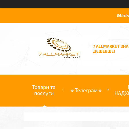
Міні
7 ALLMARKET ЗН
ДЕШЕВШЕ!
Товари та
🔹Телеграм🔹
послуги
НАДХ