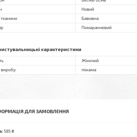
н
Новий
 тканини
Бавовна
ір
Помаранчевий
ристувальницькі характеристики
ть
Жіночий
 виробу:
піжама
ФОРМАЦІЯ ДЛЯ ЗАМОВЛЕННЯ
а:
585 ₴