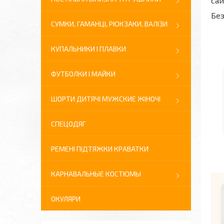
сай
Без
СУМКИ, ГАМАНЦІ, РЮКЗАКИ, ВАЛІЗИ
КУПАЛЬНИКИ І ПЛАВКИ
ФУТБОЛКИ І МАЙКИ
ШОРТИ ДИТЯЧІ МУЖСКИЕ ЖІНОЧІ
СПЕЦОДЯГ
РЕМЕНІ ПІДТЯЖКИ КРАВАТКИ
КАРНАВАЛЬНЫЕ КОСТЮМЫ
ОКУЛЯРИ