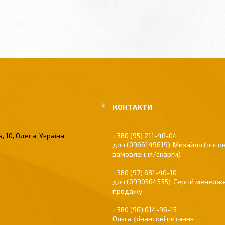
, 10, Одеса, Україна
+380 (95) 211-46-04
0966149619
Михайло (оптов
замовлення/скарги)
+380 (97) 681-40-10
0990564535
Сергій менедже
продажу
+380 (96) 614-96-15
Ольга фінансові питання