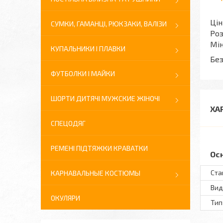
Цін
СУМКИ, ГАМАНЦІ, РЮКЗАКИ, ВАЛІЗИ
Роз
Мін
КУПАЛЬНИКИ І ПЛАВКИ
Без
ФУТБОЛКИ І МАЙКИ
ШОРТИ ДИТЯЧІ МУЖСКИЕ ЖІНОЧІ
ХА
СПЕЦОДЯГ
РЕМЕНІ ПІДТЯЖКИ КРАВАТКИ
Ос
Ста
КАРНАВАЛЬНЫЕ КОСТЮМЫ
Вид
ОКУЛЯРИ
Тип