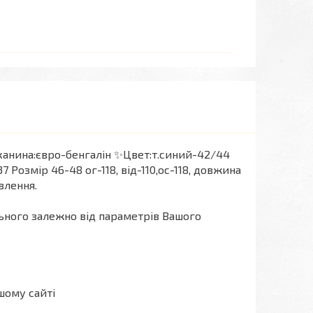
анина:євро-бенгалін ✨Цвет:т.синий-42/44
7 Розмір 46-48 ог-118, від-110,ос-118, довжина
влення.
льного залежно від параметрів Вашого
шому сайті