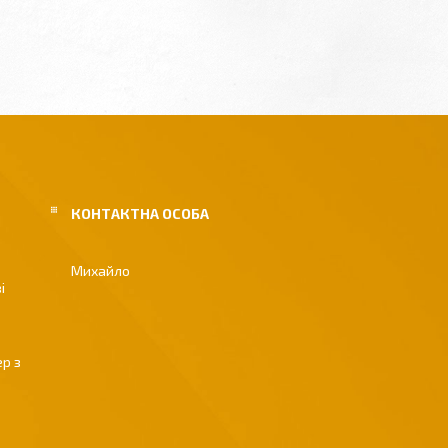
Михайло
і
р з