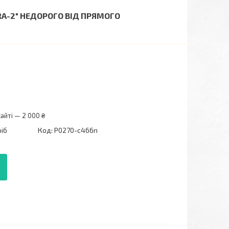
ARA-2" НЕДОРОГО ВІД ПРЯМОГО
айті — 2 000 ₴
ріб
Код:
P0270-с466n