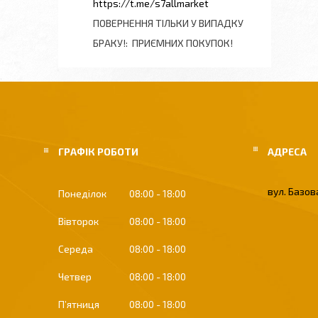
https://t.me/s7allmarket
ПОВЕРНЕННЯ ТІЛЬКИ У ВИПАДКУ
БРАКУ!
ПРИЄМНИХ ПОКУПОК!
ГРАФІК РОБОТИ
вул. Базова
Понеділок
08:00
18:00
Вівторок
08:00
18:00
Середа
08:00
18:00
Четвер
08:00
18:00
Пʼятниця
08:00
18:00