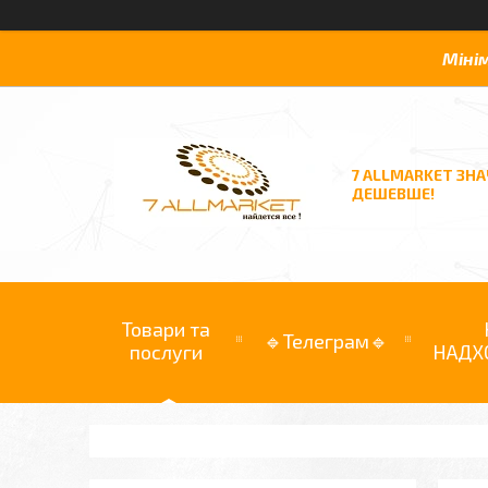
Міні
7 ALLMARKET ЗН
ДЕШЕВШЕ!
Товари та
🔹Телеграм🔹
послуги
НАДХ