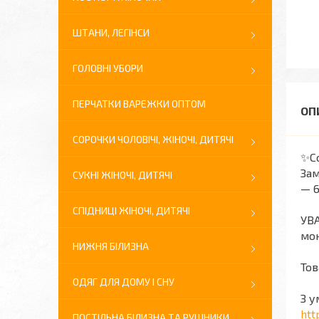
ШТАНИ, ЛЕГІНСИ
ГОЛОВНІ УБОРИ
ПЕРЧАТКИ ВАРЕЖКИ ОПТОМ
СОРОЧКИ ЧОЛОВІЧІ, ЖІНОЧІ, ДИТЯЧІ
✨Со
Зам
СУКНІ ЖІНОЧІ, ДИТЯЧІ
— 6
СПІДНИЦІ ЖІНОЧІ, ДИТЯЧІ
УВА
мон
НИЖНЯ БІЛИЗНА
Тов
ОДЯГ ДЛЯ ДОМУ І СНУ
З у
htt
ПОСТІЛЬНА БІЛИЗНА ТА РУШНИКИ