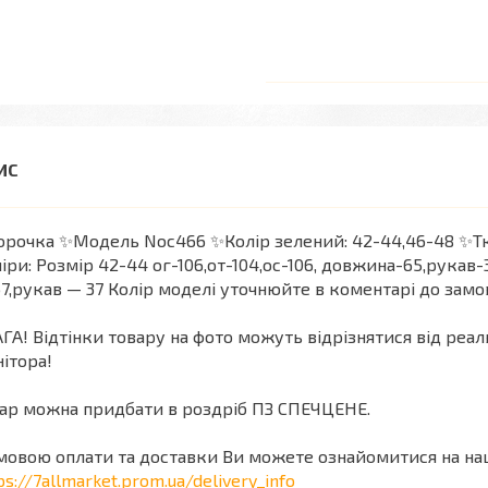
рочка ✨Модель Noс466 ✨Колір зелений: 42-44,46-48 ✨Тк
іри: Розмір 42-44 ог-106,от-104,ос-106, довжина-65,рукав-3
7,рукав — 37
Колір моделі уточнюйте в коментарі до замо
ГА! Відтінки товару на фото можуть відрізнятися від реа
ітора!
ар можна придбати в роздріб ПЗ СПЕЧЦЕНЕ.
мовою оплати та доставки Ви можете ознайомитися на на
ps://7allmarket.prom.ua/delivery_info