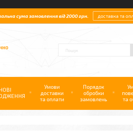
мальна сума замовлення від 2000 грн.
доставка та оп
АЧНО
Умови
Порядок
У
НОВІ
доставки
обробки
пов
ОДЖЕННЯ
та оплати
замовлень
та о