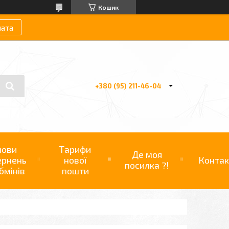
Кошик
лата
+380 (95) 211-46-04
мови
Тарифи
Де моя
ернень
нової
Контак
посилка ?!
бмінів
пошти