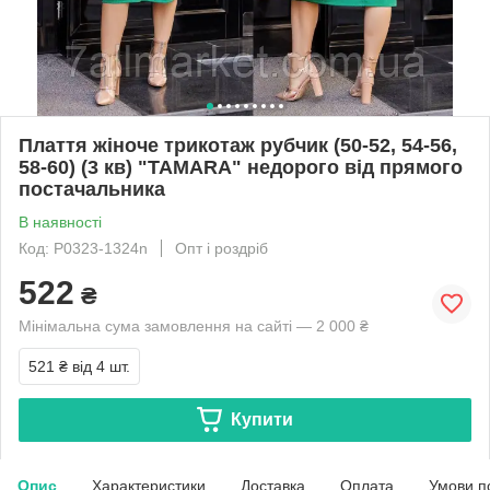
Плаття жіноче трикотаж рубчик (50-52, 54-56,
58-60) (3 кв) "TAMARA" недорого від прямого
постачальника
В наявності
Код: P0323-1324n
Опт і роздріб
522
₴
Мінімальна сума замовлення на сайті — 2 000 ₴
521 ₴
від 4 шт.
Купити
Опис
Характеристики
Доставка
Оплата
Умови п