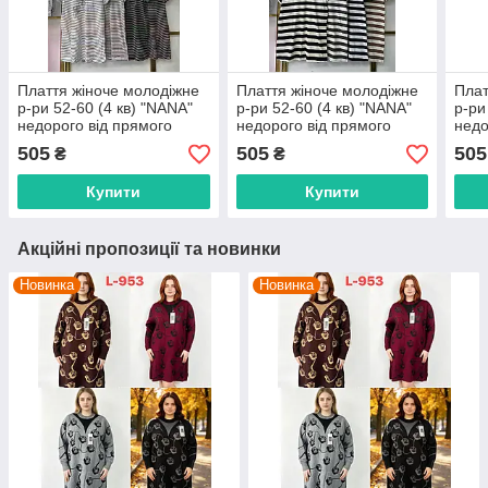
Плаття жіноче молодіжне
Плаття жіноче молодіжне
Плат
р-ри 52-60 (4 кв) "NANA"
р-ри 52-60 (4 кв) "NANA"
р-ри
недорого від прямого
недорого від прямого
недо
постачальника
постачальника
пост
505
505
505
₴
₴
Купити
Купити
Акційні пропозиції та новинки
Новинка
Новинка