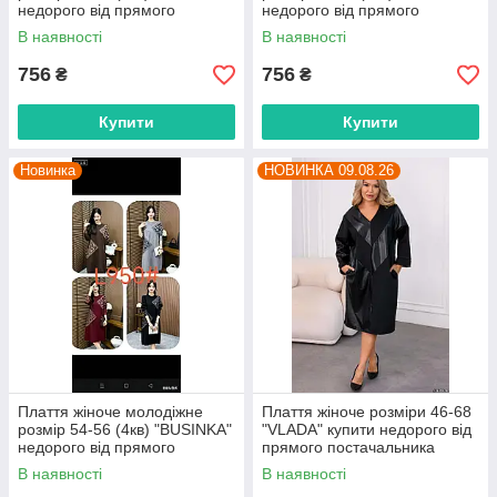
недорого від прямого
недорого від прямого
постачальника
постачальника
В наявності
В наявності
756
756
₴
₴
Купити
Купити
Новинка
НОВИНКА 09.08.26
Плаття жіноче молодіжне
Плаття жіноче розміри 46-68
розмір 54-56 (4кв) "BUSINKA"
"VLADA" купити недорого від
недорого від прямого
прямого постачальника
постачальника
В наявності
В наявності