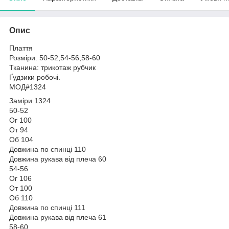
Опис
Плаття
Розміри: 50-52;54-56;58-60
Тканина: трикотаж рубчик
Ґудзики робочі.
МОД#1324
Заміри 1324
50-52
Ог 100
От 94
Об 104
Довжина по спинці 110
Довжина рукава від плеча 60
54-56
Ог 106
От 100
Об 110
Довжина по спинці 111
Довжина рукава від плеча 61
58-60