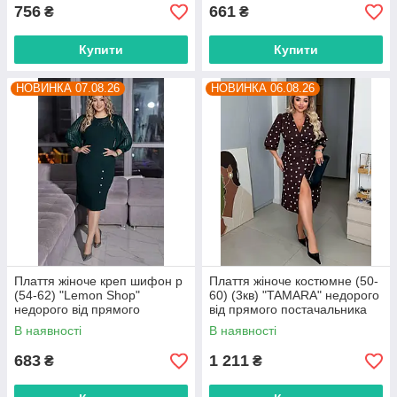
756
661
₴
₴
Купити
Купити
НОВИНКА 07.08.26
НОВИНКА 06.08.26
Плаття жіноче креп шифон р
Плаття жіноче костюмне (50-
(54-62) "Lemon Shop"
60) (3кв) "TAMARA" недорого
недорого від прямого
від прямого постачальника
постачальника
В наявності
В наявності
683
1 211
₴
₴