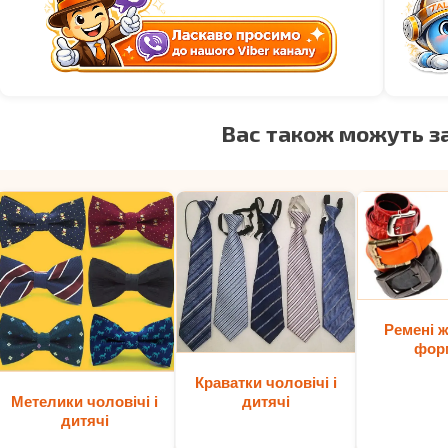
Вас також можуть з
Ремені ж
фор
Краватки чоловічі і
дитячі
Метелики чоловічі і
дитячі