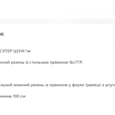
*СУПЕР ЦЕНА*✂️
очий ремінь із стильною пряжкою No7771
льний жіночий ремінь із пряжкою у формі трапеції з штуч
жина: 100 см