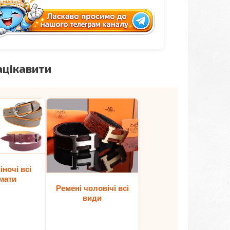
ацікавити
іночі всі
мати
Ремені чоловічі всі
види