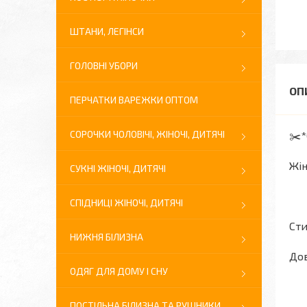
ШТАНИ, ЛЕГІНСИ
ГОЛОВНІ УБОРИ
ПЕРЧАТКИ ВАРЕЖКИ ОПТОМ
СОРОЧКИ ЧОЛОВІЧІ, ЖІНОЧІ, ДИТЯЧІ
✂️
Жін
СУКНІ ЖІНОЧІ, ДИТЯЧІ
СПІДНИЦІ ЖІНОЧІ, ДИТЯЧІ
Сти
НИЖНЯ БІЛИЗНА
Дов
ОДЯГ ДЛЯ ДОМУ І СНУ
ПОСТІЛЬНА БІЛИЗНА ТА РУШНИКИ