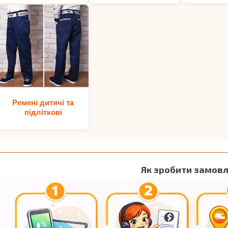
Ремені дитячі та
підліткові
Як зробити замов