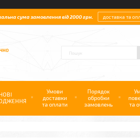
мальна сума замовлення від 2000 грн.
доставка та оп
АЧНО
Умови
Порядок
У
НОВІ
доставки
обробки
пов
ОДЖЕННЯ
та оплати
замовлень
та о