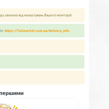
ьору залежно від налаштувань Вашого монітора!
йті
https://7allmarket.com.ua/delivery_info
 першими