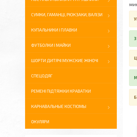
мин
СУМКИ, ГАМАНЦІ, РЮКЗАКИ, ВАЛІЗИ
У
КУПАЛЬНИКИ І ПЛАВКИ
З
ФУТБОЛКИ І МАЙКИ
Ц
ШОРТИ ДИТЯЧІ МУЖСКИЕ ЖІНОЧІ
СПЕЦОДЯГ
М
РЕМЕНІ ПІДТЯЖКИ КРАВАТКИ
Б
КАРНАВАЛЬНЫЕ КОСТЮМЫ
ОКУЛЯРИ