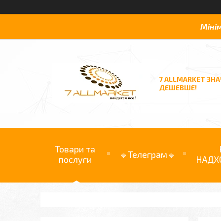
Міні
7 ALLMARKET ЗН
ДЕШЕВШЕ!
Товари та
🔹Телеграм🔹
послуги
НАДХ