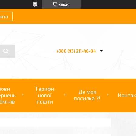
Кошик
лата
+380 (95) 211-46-04
мови
Тарифи
Де моя
ернень
нової
Контак
посилка ?!
бмінів
пошти