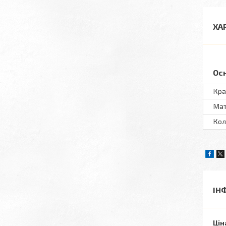
ХА
Ос
Кра
Мат
Кол
ІН
Цін