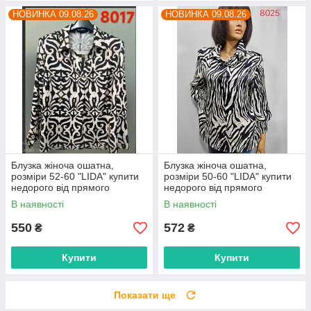
НОВИНКА 09.08.26
НОВИНКА 09.08.26
Блузка жіноча ошатна,
Блузка жіноча ошатна,
розміри 52-60 "LIDA" купити
розміри 50-60 "LIDA" купити
недорого від прямого
недорого від прямого
постачальника
постачальника
В наявності
В наявності
550
572
₴
₴
Купити
Купити
Показати ще