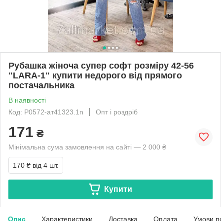
Рубашка жіноча супер софт розміру 42-56
"LARA-1" купити недорого від прямого
постачальника
В наявності
Код: P0572-ат41323.1n
Опт і роздріб
171
₴
Мінімальна сума замовлення на сайті — 2 000 ₴
170 ₴
від 4 шт.
Купити
Опис
Характеристики
Доставка
Оплата
Умови п