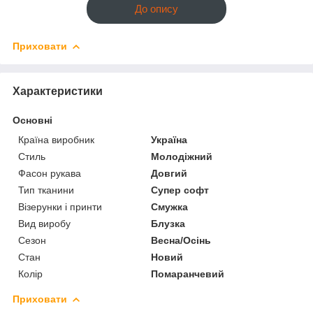
До опису
Приховати
Характеристики
Основні
Країна виробник
Україна
Стиль
Молодіжний
Фасон рукава
Довгий
Тип тканини
Супер софт
Візерунки і принти
Смужка
Вид виробу
Блузка
Сезон
Весна/Осінь
Стан
Новий
Колір
Помаранчевий
Приховати