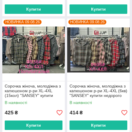
Купити
Купити
НОВИНКА 09.08.26
НОВИНКА 09.08.26
Сорочка жіноча, молодіжна з
Сорочка жіноча, молодіжна з
капюшоном р-ри XL-4XL
капюшоном р-ри XL-4XL (6кв)
(15кол) "SANSEY" купити
"SANSEY" купити недорого
недорого від прямого
від прямого постачальника
В наявності
В наявності
постачальника
425
414
₴
₴
Купити
Купити