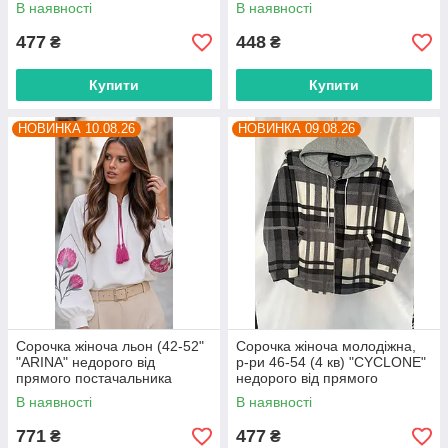
від прямого постачальника
постачальника
В наявності
В наявності
477
448
₴
₴
Купити
Купити
НОВИНКА 10.08.26
НОВИНКА 09.08.26
Сорочка жіноча льон (42-52"
Сорочка жіноча молодіжна,
"ARINA" недорого від
р-ри 46-54 (4 кв) "CYCLONE"
прямого постачальника
недорого від прямого
постачальника
В наявності
В наявності
771
477
₴
₴