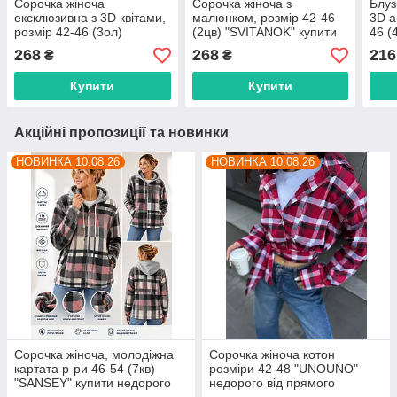
Сорочка жіноча
Сорочка жіноча з
Блуз
ексклюзивна з 3D квітами,
малюнком, розмір 42-46
3D а
розмір 42-46 (3ол)
(2цв) "SVITANOK" купити
46 (
"SVITANOK" купити
недорого від прямого
купи
268
268
216
₴
₴
недорого від прямого
постачальника
прям
постачальника
Купити
Купити
Акційні пропозиції та новинки
НОВИНКА 10.08.26
НОВИНКА 10.08.26
Сорочка жіноча, молодіжна
Сорочка жіноча котон
картата р-ри 46-54 (7кв)
розміри 42-48 "UNOUNO"
"SANSEY" купити недорого
недорого від прямого