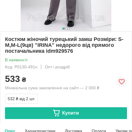
Костюм жіночий турецький замш Розміри: S-
M,M-L(9цв) "IRINA" недорого від прямого
постачальника idm929576
В наявності
Код: P0130-491n
Опт і роздріб
533
₴
Мінімальна сума замовлення на сайті — 2 000 ₴
532 ₴
від 2 шт.
Купити
Опис
Характеристики
Доставка
Оплата
Умови п