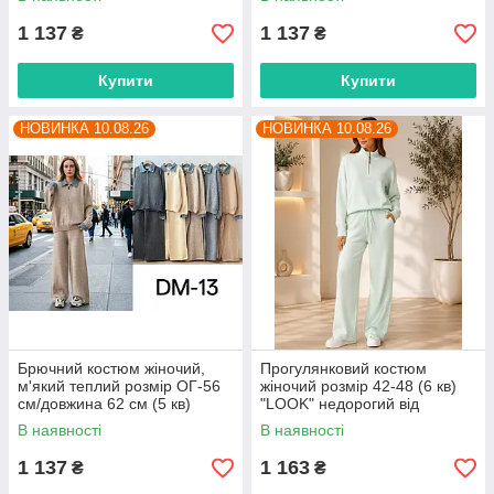
прямого постачальника
прямого постачальника
1 137
1 137
₴
₴
Купити
Купити
НОВИНКА 10.08.26
НОВИНКА 10.08.26
Брючний костюм жіночий,
Прогулянковий костюм
м'який теплий розмір OГ-56
жіночий розмір 42-48 (6 кв)
см/довжина 62 см (5 кв)
"LOOK" недорогий від
"BETSY" недорого від
прямого постачальника
В наявності
В наявності
прямого постачальника
1 137
1 163
₴
₴