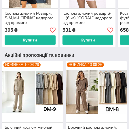
Костюм жіночий Розміри:
Костюм жіночий розмір S-
Кост
S-M,M-L "IRINA" недорого
L (6 кв) "CORAL" недорого
футб
від прямого
від прямого
розм
постачальника idm925530
постачальника
"LOO
305
531
658
₴
₴
прям
Купити
Купити
Акційні пропозиції та новинки
НОВИНКА 10.08.26
НОВИНКА 10.08.26
Брючний костюм жіночий,
Брючний костюм жіночий,