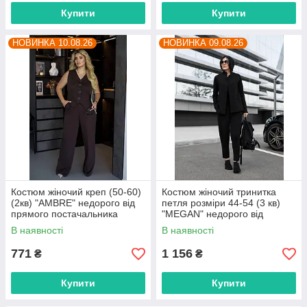
Купити
Купити
НОВИНКА 10.08.26
НОВИНКА 09.08.26
Костюм жіночий креп (50-60)
Костюм жіночий тринитка
(2кв) "AMBRE" недорого від
петля розміри 44-54 (3 кв)
прямого постачальника
"MEGAN" недорого від
прямого постачальника
В наявності
В наявності
771
1 156
₴
₴
Купити
Купити