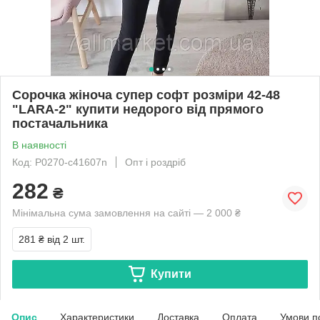
Сорочка жіноча супер софт розміри 42-48
"LARA-2" купити недорого від прямого
постачальника
В наявності
Код: P0270-с41607n
Опт і роздріб
282
₴
Мінімальна сума замовлення на сайті — 2 000 ₴
281 ₴
від 2 шт.
Купити
Опис
Характеристики
Доставка
Оплата
Умови п