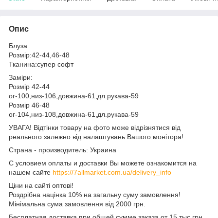
Опис
Блуза
Розмір:42-44,46-48
Тканина:супер софт
Заміри:
Розмір 42-44
ог-100,низ-106,довжина-61,дл.рукава-59
Розмір 46-48
ог-104,низ-108,довжина-61,дл.рукава-59
УВАГА! Відтінки товару на фото може відрізнятися від
реального залежно від налаштувань Вашого монітора!
Страна - производитель: Украина
С условием оплаты и доставки Вы можете ознакомится на
нашем сайте
https://7allmarket.com.ua/delivery_info
Ціни на сайті оптові!
Роздрібна націнка 10% на загальну суму замовлення!
Мінімальна сума замовлення від 2000 грн.
Бесплатная доставка при общей сумме заказа от 15 тыс грн