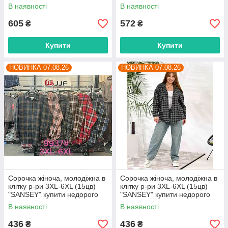
недорого від прямого
постачальника
В наявності
В наявності
постачальника
605
572
₴
₴
Купити
Купити
НОВИНКА 07.08.26
НОВИНКА 07.08.26
Сорочка жіноча, молодіжна в
Сорочка жіноча, молодіжна в
клітку р-ри 3XL-6XL (15цв)
клітку р-ри 3XL-6XL (15цв)
"SANSEY" купити недорого
"SANSEY" купити недорого
від прямого постачальника
від прямого постачальника
В наявності
В наявності
436
436
₴
₴