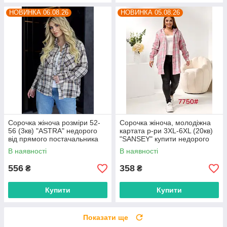
НОВИНКА 06.08.26
НОВИНКА 05.08.26
Сорочка жіноча розміри 52-
Сорочка жіноча, молодіжна
56 (3кв) "ASTRA" недорого
картата р-ри 3XL-6XL (20кв)
від прямого постачальника
"SANSEY" купити недорого
від прямого постачальника
В наявності
В наявності
556
358
₴
₴
Купити
Купити
Показати ще