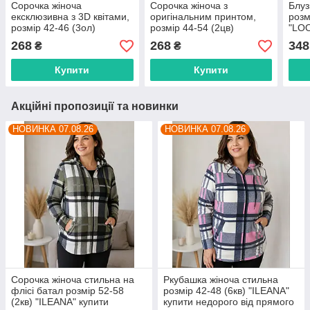
Сорочка жіноча
Сорочка жіноча з
Блуз
ексклюзивна з 3D квітами,
оригінальним принтом,
розм
розмір 42-46 (3ол)
розмір 44-54 (2цв)
"LOO
"SVITANOK" купити
"SVITANOK" купити
від 
268
268
348
₴
₴
недорого від прямого
недорого від прямого
пост
постачальника
постачальника
Купити
Купити
Акційні пропозиції та новинки
НОВИНКА 07.08.26
НОВИНКА 07.08.26
Сорочка жіноча стильна на
Ркубашка жіноча стильна
флісі батал розмір 52-58
розмір 42-48 (6кв) "ILEANA"
(2кв) "ILEANA" купити
купити недорого від прямого