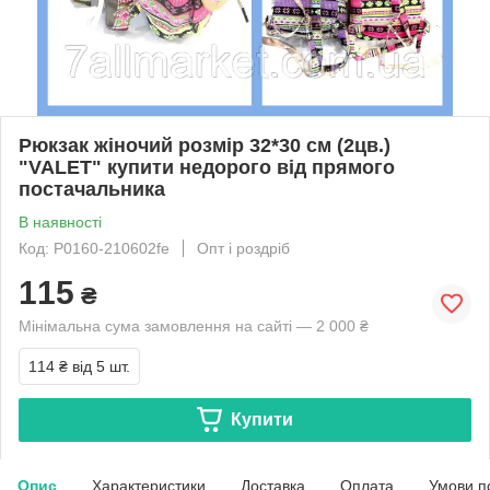
Рюкзак жіночий розмір 32*30 см (2цв.)
"VALET" купити недорого від прямого
постачальника
В наявності
Код: P0160-210602fe
Опт і роздріб
115
₴
Мінімальна сума замовлення на сайті — 2 000 ₴
114 ₴
від 5 шт.
Купити
Опис
Характеристики
Доставка
Оплата
Умови п