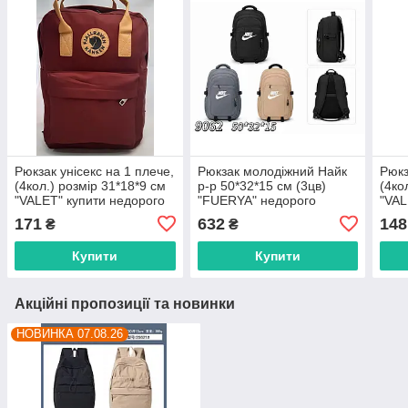
Рюкзак унісекс на 1 плече,
Рюкзак молодіжний Найк
Рюкз
(4кол.) розмір 31*18*9 см
р-р 50*32*15 см (3цв)
(4ко
"VALET" купити недорого
"FUERYA" недорого
"VAL
від прямого
гуртом від прямого
від 
171
632
148
₴
₴
постачальника
постачальника
пост
Купити
Купити
Акційні пропозиції та новинки
НОВИНКА 07.08.26