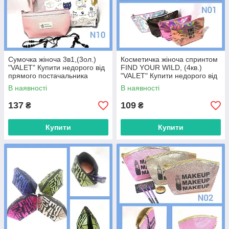
Сумочка жіноча 3в1,(3ол.)
Косметичка жіноча спринтом
"VALET" Купити недорого від
FIND YOUR WILD, (4кв.)
прямого постачальника
"VALET" Купити недорого від
прямого постачальника
В наявності
В наявності
137
109
₴
₴
Купити
Купити