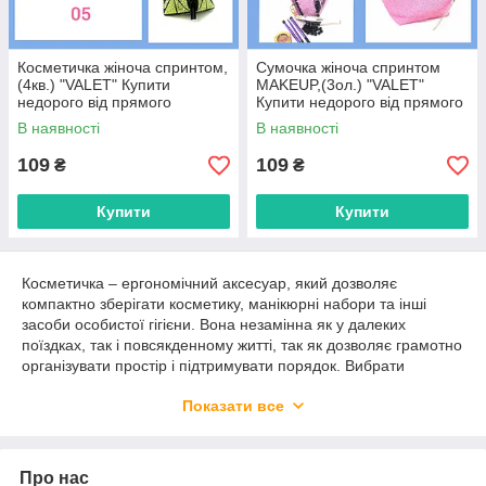
Косметичка жіноча спринтом,
Сумочка жіноча спринтом
(4кв.) "VALET" Купити
MAKEUP,(3ол.) "VALET"
недорого від прямого
Купити недорого від прямого
постачальника
постачальника
В наявності
В наявності
109
109
₴
₴
Купити
Купити
Косметичка – ергономічний аксесуар, який дозволяє
компактно зберігати косметику, манікюрні набори та інші
засоби особистої гігієни. Вона незамінна як у далеких
поїздках, так і повсякденному житті, так як дозволяє грамотно
організувати простір і підтримувати порядок. Вибрати
чоловічий чи жіночий органайзер для зберігання косметики
Показати все
можна в каталозі інтернет-магазину 7 ALLMARKET. Тут
зібрано великий вибір сумок,
рюкзаків
та інших аксесуарів, які
можна придбати оптом або в роздріб.
Як вибрати органайзер?
Про нас