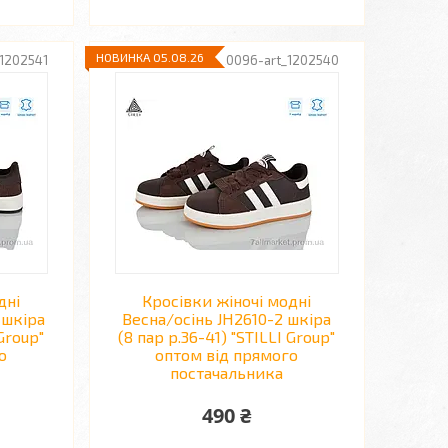
НОВИНКА 05.08.26
1202541
R0096-art_1202540
дні
Кросівки жіночі модні
 шкіра
Весна/осінь JH2610-2 шкіра
 Group"
(8 пар р.36-41) "STILLI Group"
о
оптом від прямого
постачальника
490 ₴