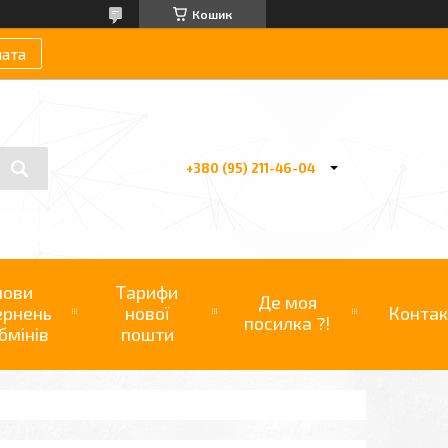
Кошик
лата
+380 (95) 211-46-04
мови
Тарифи
Де моя
ернень
нової
Контак
посилка ?!
бмінів
пошти