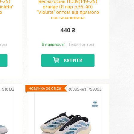
9-25)
Весна/осінь HD39(149-25)
ioleta"
orange (8 пар р.36-40)
о
"Violeta" оптом від прямого
постачальника
440 ₴
птом
В наявності
Тільки оптом
КУПИТИ
НОВИНКА 06.08.26
t_916132
R0095-art_799393