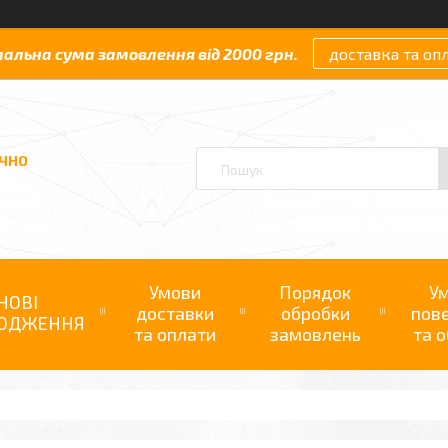
мальна сума замовлення від 2000 грн.
доставка та оп
АЧНО
Умови
Порядок
У
НОВІ
доставки
обробки
пов
ОДЖЕННЯ
та оплати
замовлень
та о