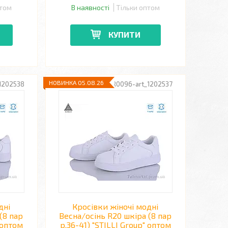
птом
В наявності
Тільки оптом
КУПИТИ
НОВИНКА 05.08.26
1202538
R0096-art_1202537
дні
Кросівки жіночі модні
(8 пар
Весна/осінь R20 шкіра (8 пар
 оптом
р.36-41) "STILLI Group" оптом