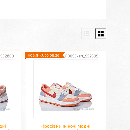
НОВИНКА 06.08.26
_952600
R0095-art_952599
дні
Кросівки жіночі модні