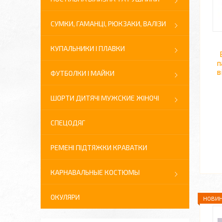
СУМКИ, ГАМАНЦІ, РЮКЗАКИ, ВАЛІЗИ
КУПАЛЬНИКИ І ПЛАВКИ
п
в
ФУТБОЛКИ І МАЙКИ
ШОРТИ ДИТЯЧІ МУЖСКИЕ ЖІНОЧІ
СПЕЦОДЯГ
РЕМЕНІ ПІДТЯЖКИ КРАВАТКИ
КАРНАВАЛЬНЫЕ КОСТЮМЫ
ОКУЛЯРИ
НОВИН