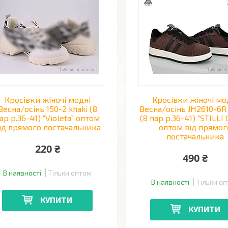
Кросівки жіночі модні
Кросівки жіночі мо
Весна/осінь 150-2 khaki (8
Весна/осінь JH2610-6R
ар р.36-41) "Violeta" оптом
(8 пар р.36-41) "STILLI
ід прямого постачальника
оптом від прямог
постачальника
220 ₴
490 ₴
В наявності
Тільки оптом
В наявності
Тільки о
КУПИТИ
КУПИТИ