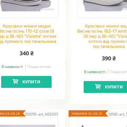
Кросівки жіночі модні
Кросівки жіночі мо
Весна/осінь 170-12 oliva (8
Весна/осінь 182-17 whi
ар р.36-40) "Violeta" оптом
(8 пар р.36-40) "Viol
ід прямого постачальника
оптом від прямог
постачальника
340 ₴
390 ₴
В наявності
Тільки оптом
В наявності
Тільки о
КУПИТИ
КУПИТИ
КА 06.08.26
НОВИНКА 05.08.26
R0095-art_482003
R0096-art_