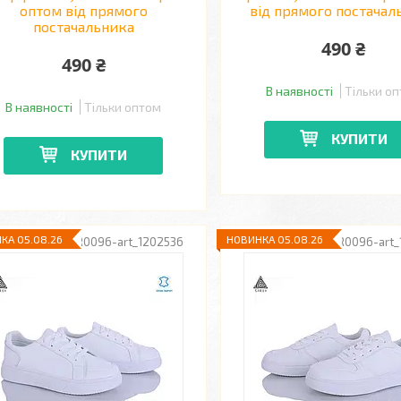
оптом від прямого
від прямого постачал
постачальника
490 ₴
490 ₴
В наявності
Тільки о
В наявності
Тільки оптом
КУПИТИ
КУПИТИ
КА 05.08.26
НОВИНКА 05.08.26
R0096-art_1202536
R0096-art_