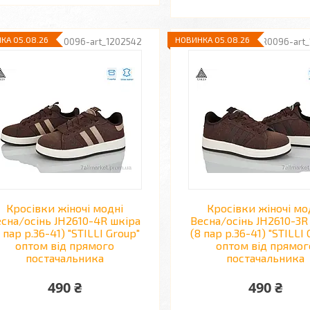
КА 05.08.26
НОВИНКА 05.08.26
R0096-art_1202542
R0096-art_
Кросівки жіночі модні
Кросівки жіночі мо
сна/осінь JH2610-4R шкіра
Весна/осінь JH2610-3R
 пар р.36-41) "STILLI Group"
(8 пар р.36-41) "STILLI
оптом від прямого
оптом від прямог
постачальника
постачальника
490 ₴
490 ₴