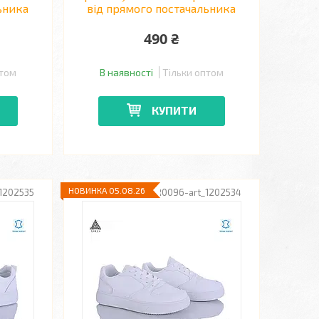
ьника
від прямого постачальника
490 ₴
птом
В наявності
Тільки оптом
КУПИТИ
НОВИНКА 05.08.26
1202535
R0096-art_1202534