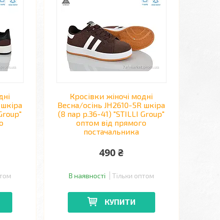
дні
Кросівки жіночі модні
 шкіра
Весна/осінь JH2610-5R шкіра
 Group"
(8 пар р.36-41) "STILLI Group"
о
оптом від прямого
постачальника
490 ₴
птом
В наявності
Тільки оптом
КУПИТИ