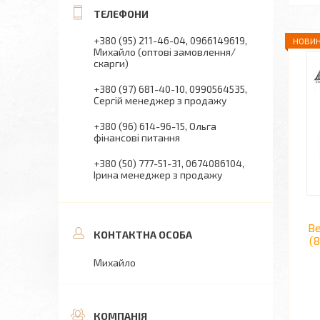
+380 (95) 211-46-04
0966149619
НОВИН
Михайло (оптові замовлення/
скарги)
+380 (97) 681-40-10
0990564535
Сергій менеджер з продажу
+380 (96) 614-96-15
Ольга
фінансові питання
+380 (50) 777-51-31
0674086104
Ірина менеджер з продажу
Ве
(8
Михайло