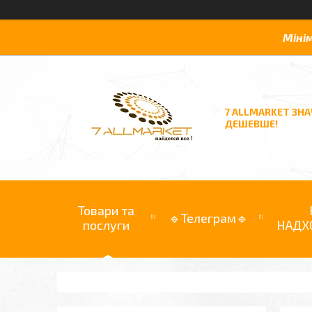
Міні
7 ALLMARKET ЗН
ДЕШЕВШЕ!
Товари та
🔹Телеграм🔹
послуги
НАДХ