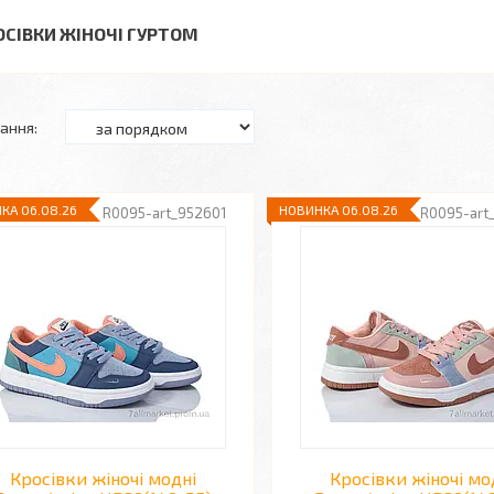
ОСІВКИ ЖІНОЧІ ГУРТОМ
КА 06.08.26
НОВИНКА 06.08.26
R0095-art_952601
R0095-art
Кросівки жіночі модні
Кросівки жіночі мо