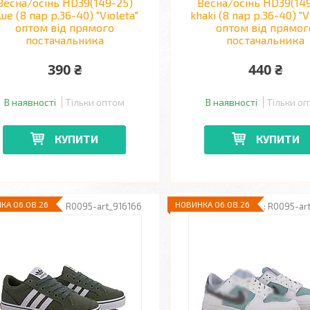
Весна/осінь HD39(149-25)
Весна/осінь HD39(14
lue (8 пар р.36-40) "Violeta"
khaki (8 пар р.36-40) "V
оптом від прямого
оптом від прямог
постачальника
постачальника
390 ₴
440 ₴
В наявності
Тільки оптом
В наявності
Тільки о
КУПИТИ
КУПИТИ
КА 06.08.26
НОВИНКА 06.08.26
R0095-art_916166
R0095-ar