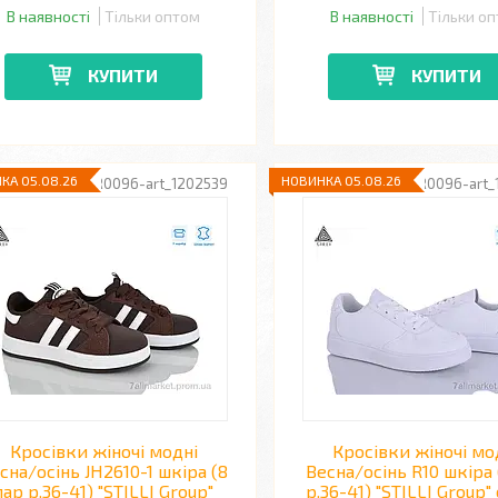
В наявності
Тільки оптом
В наявності
Тільки о
КУПИТИ
КУПИТИ
КА 05.08.26
НОВИНКА 05.08.26
R0096-art_1202539
R0096-art_
Кросівки жіночі модні
Кросівки жіночі мо
сна/осінь JH2610-1 шкіра (8
Весна/осінь R10 шкіра 
пар р.36-41) "STILLI Group"
р.36-41) "STILLI Group"