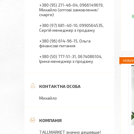
+380 (95) 211-46-04
0966149619
Михайло (оптові замовлення/
скарги)
В
+380 (97) 681-40-10
0990564535
Сергій менеджер з продажу
+380 (96) 614-96-15
Ольга
фінансові питання
+380 (50) 777-51-31
0674086104
НОВИН
Ірина менеджер з продажу
Михайло
7 ALLMARKET значно дешевше!