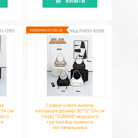
КУПИТИ
НОВИНКА 07.08.26
3-1395t
P0693-6320t
ча
Сумка-клатч жіноча
*14 см
екошкіра розмір 30*12*24 см
рого
(4цв) "SUMKA" недорого
го
гуртом від прямого
постачальника