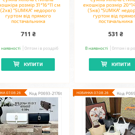
кошкіра розмір 31*16*11 см
екошкіра розмір 20*1
(2хв) "SUMKA" недорого
(5кв) "SUMKA" недо
гуртом від прямого
гуртом від прямо
постачальника
постачальника
711 ₴
531 ₴
 наявності
Оптом і в роздріб
В наявності
Оптом і в р
КУПИТИ
КУПИТИ
КА 07.08.26
НОВИНКА 07.08.26
P0693-2176t
P069