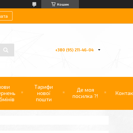
Кошик
лата
+380 (95) 211-46-04
мови
Тарифи
Де моя
ернень
нової
Контак
посилка ?!
бмінів
пошти