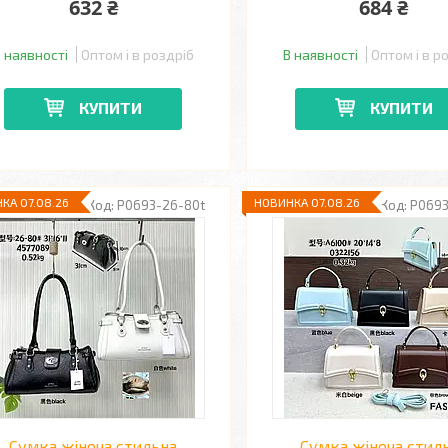
632 ₴
684 ₴
 наявності
Оптом і в роздріб
В наявності
Оптом і в р
КУПИТИ
КУПИТИ
КА 07.08.26
НОВИНКА 07.08.26
P0693-26-80t
P0693
Сумка жіноча стильна
Сумка жіноча стил