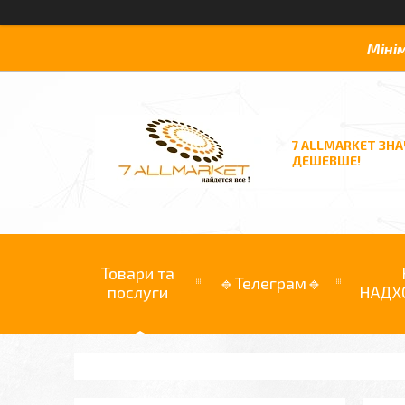
Міні
7 ALLMARKET ЗН
ДЕШЕВШЕ!
Товари та
🔹Телеграм🔹
послуги
НАДХ