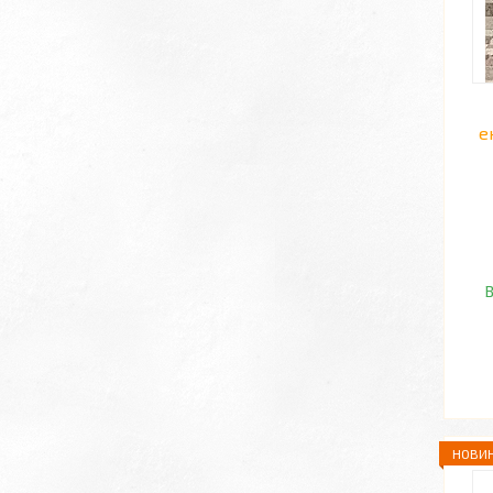
е
В
НОВИН