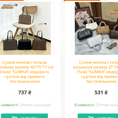
Сумка жіноча стильна
Сумка жіноча стил
козамш розмір 40*15*17 см
екошкіра розмір 21*1
(4кв) "SUMKA" недорого
(5хв) "SUMKA" недо
гуртом від прямого
гуртом від прямо
постачальника
постачальника
737 ₴
531 ₴
 наявності
Оптом і в роздріб
В наявності
Оптом і в р