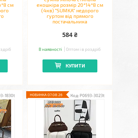
4*8 см
екошкіра розмір 20*14*8 см
рого
(4кв) "SUMKA" недорого
го
гуртом від прямого
постачальника
584 ₴
оздріб
В наявності
Оптом і в роздріб
КУПИТИ
НОВИНКА 07.08.26
3-1830t
P0693-3023t