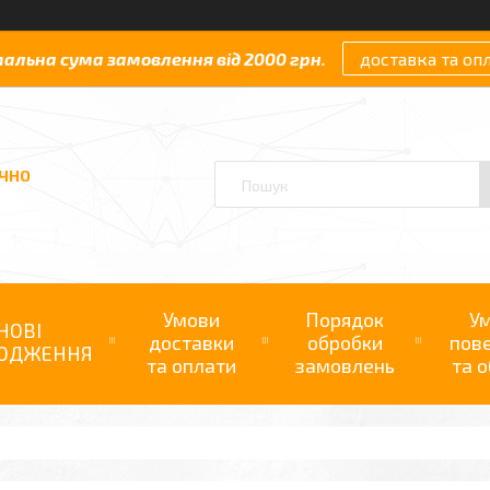
мальна сума замовлення від 2000 грн.
доставка та оп
АЧНО
Умови
Порядок
У
НОВІ
доставки
обробки
пов
ОДЖЕННЯ
та оплати
замовлень
та о