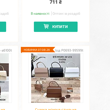
711 ₴
оздріб
В наявності
Оптом і в роздріб
КУПИТИ
НОВИНКА 07.08.26
-a6100t
P0693-99599t
ьна
Сумка жіноча стильна