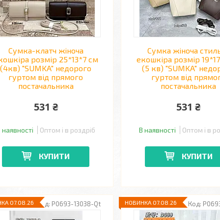
Сумка-клатч жіноча
Сумка жіноча стил
кошкіра розмір 25*13*7 см
екошкіра розмір 19*1
(4кв) "SUMKA" недорого
(5 кв) "SUMKA" недо
гуртом від прямого
гуртом від прямо
постачальника
постачальника
531 ₴
531 ₴
 наявності
Оптом і в роздріб
В наявності
Оптом і в р
КУПИТИ
КУПИТИ
КА 07.08.26
НОВИНКА 07.08.26
P0693-13038-Qt
P069