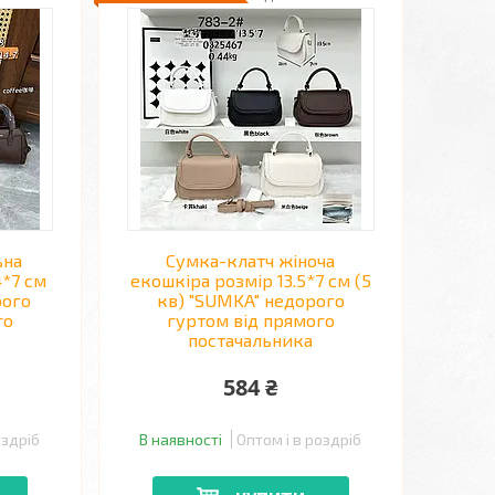
ьна
Сумка-клатч жіноча
4*7 см
екошкіра розмір 13.5*7 см (5
рого
кв) "SUMKA" недорого
го
гуртом від прямого
постачальника
584 ₴
оздріб
В наявності
Оптом і в роздріб