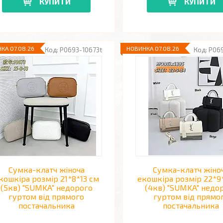
КУПИТИ
КУПИТИ
КА 07.08.26
НОВИНКА 07.08.26
P0693-10673t
P069
Сумка-клатч жіноча
Сумка-клатч жіно
кошкіра розмір 21*8*13 см
екошкіра розмір 22*9
(5кв) "SUMKA" недорого
(4кв) "SUMKA" недо
гуртом від прямого
гуртом від прямо
постачальника
постачальника