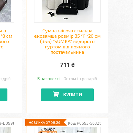
ьна
Сумка жіноча стильна
7*8 см
екозамша розмір 35*11*20 см
рого
(3кв) "SUMKA" недорого
го
гуртом від прямого
постачальника
711 ₴
оздріб
В наявності
Оптом і в роздріб
КУПИТИ
НОВИНКА 07.08.26
3-D099t
P0693-5632t