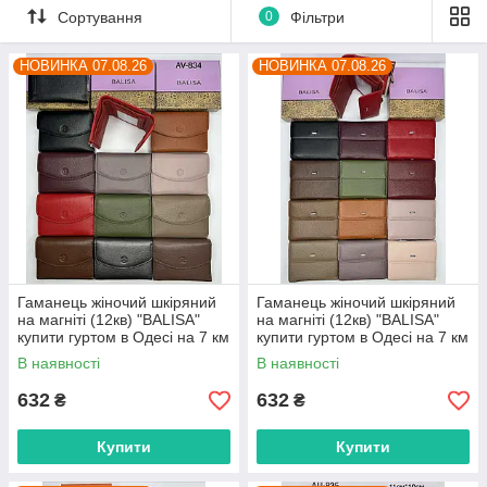
Сортування
0
Фільтри
НОВИНКА 07.08.26
НОВИНКА 07.08.26
Гаманець жіночий шкіряний
Гаманець жіночий шкіряний
на магніті (12кв) "BALISA"
на магніті (12кв) "BALISA"
купити гуртом в Одесі на 7 км
купити гуртом в Одесі на 7 км
В наявності
В наявності
632
632
₴
₴
Купити
Купити