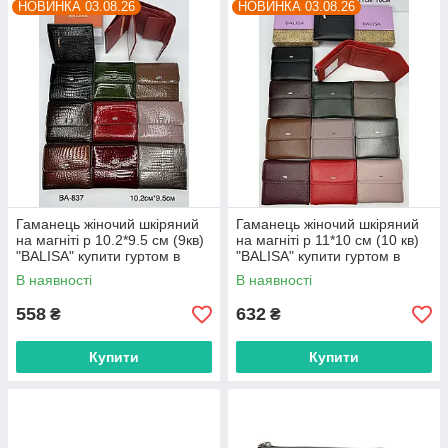
НОВИНКА 03.08.26
НОВИНКА 03.08.26
Гаманець жіночий шкіряний
Гаманець жіночий шкіряний
на магніті р 10.2*9.5 см (9кв)
на магніті р 11*10 см (10 кв)
"BALISA" купити гуртом в
"BALISA" купити гуртом в
Одесі на 7 км
Одесі на 7 км
В наявності
В наявності
558
632
₴
₴
Купити
Купити