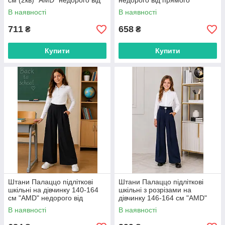
см (2кв) "AMD" недорого від
недорого від прямого
прямого постачальника
постачальника
В наявності
В наявності
711
658
₴
₴
Купити
Купити
Штани Палаццо підліткові
Штани Палаццо підліткові
шкільні на дівчинку 140-164
шкільні з розрізами на
см "AMD" недорого від
дівчинку 146-164 см "AMD"
прямого постачальника
недорого від прямого
В наявності
В наявності
постачальника