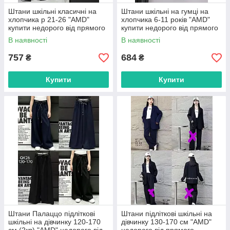
Штани шкільні класичні на
Штани шкільні на гумці на
хлопчика р 21-26 "AMD"
хлопчика 6-11 років "AMD"
купити недорого від прямого
купити недорого від прямого
постачальника
постачальника
В наявності
В наявності
757
684
₴
₴
Купити
Купити
Штани Палаццо підліткові
Штани підліткові шкільні на
шкільні на дівчинку 120-170
дівчинку 130-170 см "AMD"