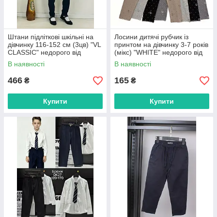
Штани підліткові шкільні на
Лосини дитячі рубчик із
дівчинку 116-152 см (3цв) "VL
принтом на дівчинку 3-7 років
CLASSIC" недорого від
(мікс) "WHITE" недорого від
прямого постачальника
прямого постачальника
В наявності
В наявності
466
165
₴
₴
Купити
Купити