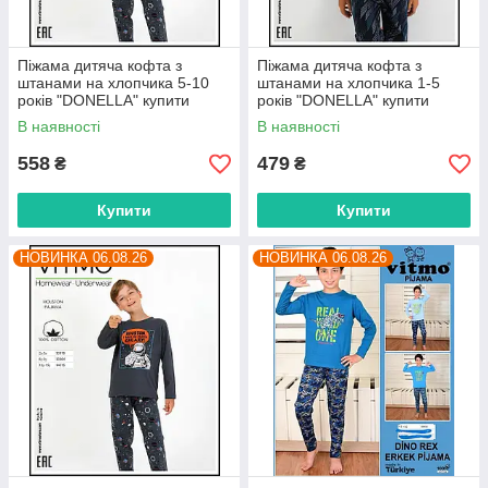
Піжама дитяча кофта з
Піжама дитяча кофта з
штанами на хлопчика 5-10
штанами на хлопчика 1-5
років "DONELLA" купити
років "DONELLA" купити
гуртом в Одесі на 7 км
гуртом в Одесі на 7 км
В наявності
В наявності
558
479
₴
₴
Купити
Купити
НОВИНКА 06.08.26
НОВИНКА 06.08.26