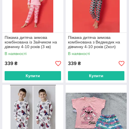
Піжама дитяча зимова
Піжама дитяча зимова
комбінована із Зайчиком на
комбінована з Ведмедик на
дівчинку 4-10 років (3 кв)
дівчинку 4-10 років (2кол)
"MODY" купити гуртом в
"MODY" купити гуртом в
В наявності
В наявності
Одесі на 7 км
Одесі на 7 км
339
339
₴
₴
Купити
Купити