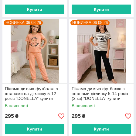
Купити
Купити
НОВИНКА 06.08.26
НОВИНКА 06.08.26
Піжама дитяча футболка з
Піжама дитяча футболка з
штанами на дівчинку 5-12
штанами дівчинку 5-14 років
років "DONELLA" купити
(2 кв) "DONELLA" купити
гуртом в Одесі на 7 км
гуртом в Одесі на 7 км
В наявності
В наявності
295
295
₴
₴
Купити
Купити