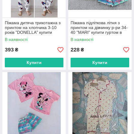
Піжама дитяча трикотажна з
Піжама підліткова літня з
принтом на хлопчика 3-10
принтом на дівчинку р-ри 34-
років "DONELLA" купити
40 "MARI" купити гуртом в
гуртом в Одесі на 7 км
Одесі на 7 км
В наявності
В наявності
393
228
₴
₴
Купити
Купити