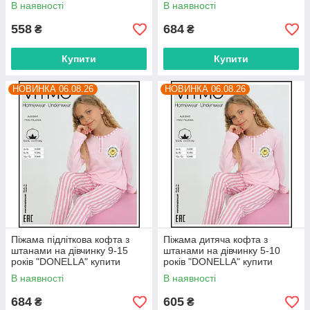
гуртом в Одесі на 7 км
гуртом в Одесі на 7 км
В наявності
В наявності
558
684
₴
₴
Купити
Купити
НОВИНКА 06.08.26
НОВИНКА 06.08.26
Піжама підліткова кофта з
Піжама дитяча кофта з
штанами на дівчинку 9-15
штанами на дівчинку 5-10
років "DONELLA" купити
років "DONELLA" купити
гуртом в Одесі на 7 км
гуртом в Одесі на 7 км
В наявності
В наявності
684
605
₴
₴