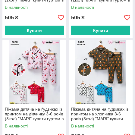
(2кол) "MARI" купити гуртом в
(2кол) "MARI" купити гуртом в
Одесі на 7 км
Одесі на 7 км
В наявності
В наявності
505
505
₴
₴
Купити
Купити
Піжама дитяча на ґудзиках із
Піжама дитяча на ґудзиках із
принтом на дівчинку 3-6 років
принтом на хлопчика 3-6
(3кол) "MARI" купити гуртом в
років (3кол) "MARI" купити
Одесі на 7 км
гуртом в Одесі на 7 км
В наявності
В наявності