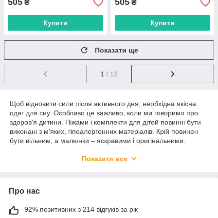
505
505
₴
₴
Купити
Купити
Показати ще
1
/ 12
Щоб відновити сили після активного дня, необхідна якісна
одяг для сну. Особливо це важливо, коли ми говоримо про
здоров'я дитини. Піжами і комплекти для дітей повинні бути
виконані з м'яких, гіпоалергенних матеріалів. Крій повинен
бути вільним, а малюнки – яскравими і оригінальними.
Саме такі комплекти для дітей ви можете купити в нашому
Показати все
каталозі на опт і в роздріб. Ми пропонуємо товари
безпосередньо від виробника. А це означає, що ви можете
розраховувати на доступні ціни, широкий асортимент
Про нас
найактуальніших моделей і гарантії якості. 7 ALLMARKET
працює з постачальниками з Туреччини, Китаю та України, які
давно зарекомендували себе на ринку.
92% позитивних з 214 відгуків за рік